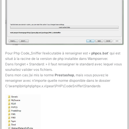
Pour Php Code_Sniffer l’exécutable à renseigner est «
phpcs.bat
‘ qui est
situé à la racine de la version de php installée dans Wampserver.
Dans l’onglet « Standard: » il faut renseigner le standard avec lequel vous
souhaitez valider vos fichiers.
Dans mon cas j’ai mis la norme
Prestashop
, mais vous pouvez le
renseigner avec n’importe quelle norme disponible dans le dossier
C:\wamp\bin\php\php
x.x.x
\pear\PHP\CodeSniffer\Standards