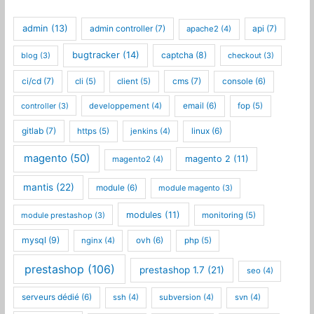
admin
(13)
admin controller
(7)
api
(7)
apache2
(4)
bugtracker
(14)
captcha
(8)
blog
(3)
checkout
(3)
ci/cd
(7)
cms
(7)
cli
(5)
client
(5)
console
(6)
controller
(3)
developpement
(4)
email
(6)
fop
(5)
gitlab
(7)
https
(5)
jenkins
(4)
linux
(6)
magento
(50)
magento 2
(11)
magento2
(4)
mantis
(22)
module
(6)
module magento
(3)
modules
(11)
module prestashop
(3)
monitoring
(5)
mysql
(9)
nginx
(4)
ovh
(6)
php
(5)
prestashop
(106)
prestashop 1.7
(21)
seo
(4)
serveurs dédié
(6)
ssh
(4)
subversion
(4)
svn
(4)