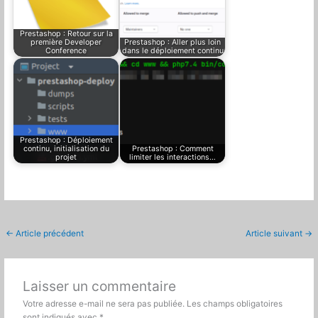
Prestashop : Retour sur la
première Developer
Prestashop : Aller plus loin
Conference
dans le déploiement continu
Prestashop : Déploiement
continu, initialisation du
Prestashop : Comment
projet
limiter les interactions…
←
Article précédent
Article suivant
→
Laisser un commentaire
Votre adresse e-mail ne sera pas publiée.
Les champs obligatoires
sont indiqués avec
*