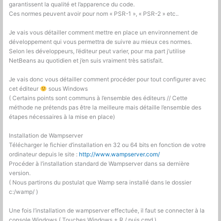
garantissent la qualité et l’apparence du code.
Ces normes peuvent avoir pour nom « PSR-1 », « PSR-2 » etc..
Je vais vous détailler comment mettre en place un environnement de
développement qui vous permettra de suivre au mieux ces normes.
Selon les développeurs, l’éditeur peut varier, pour ma part j’utilise
NetBeans au quotidien et j’en suis vraiment très satisfait.
Je vais donc vous détailler comment procéder pour tout configurer avec
cet éditeur
sous Windows
( Certains points sont communs à l’ensemble des éditeurs // Cette
méthode ne prétends pas être la meilleure mais détaille l’ensemble des
étapes nécessaires à la mise en place)
Installation de Wampserver
Télécharger le fichier d’installation en 32 ou 64 bits en fonction de votre
ordinateur depuis le site :
http://www.wampserver.com/
Procéder à l’installation standard de Wampserver dans sa dernière
version.
( Nous partirons du postulat que Wamp sera installé dans le dossier
c:/wamp/ )
Une fois l’installation de wampserver effectuée, il faut se connecter à la
console Windows ( Touches Windows + R / puis cmd )