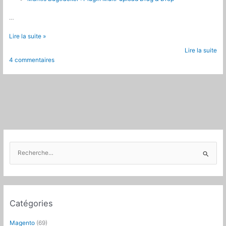
…
Mantis
Lire la suite »
Bugtracker
Lire la suite
:
4 commentaires
Télécharger
plusieurs
pièces
jointes
à
la
fois
R
e
c
h
e
Catégories
r
c
Magento
(69)