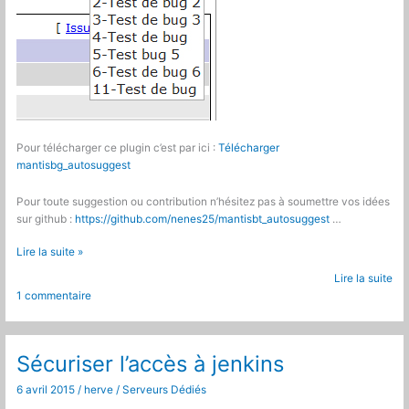
Pour télécharger ce plugin c’est par ici :
Télécharger
mantisbg_autosuggest
Pour toute suggestion ou contribution n’hésitez pas à soumettre vos idées
sur github :
https://github.com/nenes25/mantisbt_autosuggest
…
Mantis
Lire la suite »
Bugtracker
Lire la suite
:
1 commentaire
Plugin
auto
suggestion
des
Sécuriser l’accès à jenkins
noms
6 avril 2015
/
herve
/
Serveurs Dédiés
des
bugs