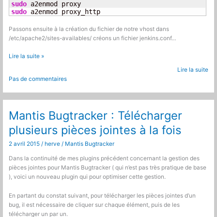
sudo
sudo
 a2enmod proxy_http
Passons ensuite à la création du fichier de notre vhost dans
/etc/apache2/sites-availables/ créons un fichier jenkins.conf…
Sécuriser
Lire la suite »
l’accès
Lire la suite
à
Pas de commentaires
jenkins
Mantis Bugtracker : Télécharger
plusieurs pièces jointes à la fois
2 avril 2015
/
herve
/
Mantis Bugtracker
Dans la continuité de mes plugins précédent concernant la gestion des
pièces jointes pour Mantis Bugtracker ( qui n’est pas très pratique de base
), voici un nouveau plugin qui pour optimiser cette gestion.
En partant du constat suivant, pour télécharger les pièces jointes d’un
bug, il est nécessaire de cliquer sur chaque élément, puis de les
télécharger un par un.