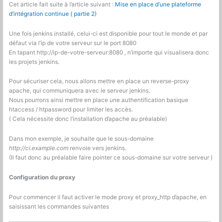
Cet article fait suite à l’article suivant :
Mise en place d’une plateforme
et
d’intégration continue ( partie 2)
des
utilisateurs
Une fois jenkins installé, celui-ci est disponible pour tout le monde et par
défaut via l’ip de votre serveur sur le port 8080
En tapant http://ip-de-votre-serveur:8080 , n’importe qui visualisera donc
les projets jenkins.
Pour sécuriser cela, nous allons mettre en place un reverse-proxy
apache, qui communiquera avec le serveur jenkins.
Nous pourrons ainsi mettre en place une authentification basique
htaccess / htpassword pour limiter les accès.
( Cela nécessite donc l’installation d’apache au préalable)
Dans mon exemple, je souhaite que le sous-domaine
http://ci.example.com
renvoie vers jenkins.
(Il faut donc au préalable faire pointer ce sous-domaine sur votre serveur )
Configuration du proxy
Pour commencer il faut activer le mode proxy et proxy_http d’apache, en
saisissant les commandes suivantes