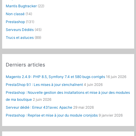
h
Mantis Bugtracker
(22)
e
Non classé
(14)
r
Prestashop
(131)
:
Serveurs Dédiés
(45)
Trucs et astuces
(89)
Derniers articles
Magento 2.4.9 : PHP 8.5, Symfony 7.4 et 580 bugs corrigés
16 juin 2026
PrestaShop 9.1 : Les mises à jour s’enchaînent
4 juin 2026
Prestashop : Nouvelle gestion des installations et mise à jour des modules
de ma boutique
2 juin 2026
Serveur dédié : Erreur 431avec Apache
29 mai 2026
Prestashop : Reprise et mise à jour du module cronjobs
9 janvier 2026