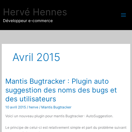
Aller
au
Hervé Hennes
contenu
Développeur e-commerce
Avril 2015
Mantis Bugtracker : Plugin auto
suggestion des noms des bugs et
des utilisateurs
10 avril 2015
/
herve
/
Mantis Bugtracker
Voici un nouveau plugin pour mantis Bugtracker : AutoSuggestion.
Le principe de celui-ci est relativement simple et part du problème suivant