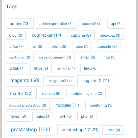
Tags
admin
(13)
admin controller
(7)
api
(7)
apache2
(4)
bugtracker
(14)
captcha
(8)
blog
(3)
checkout
(3)
ci/cd
(7)
cms
(7)
cli
(5)
client
(5)
console
(6)
controller
(3)
developpement
(4)
email
(6)
fop
(5)
gitlab
(7)
https
(5)
jenkins
(4)
linux
(6)
magento
(50)
magento 2
(11)
magento2
(4)
mantis
(22)
module
(6)
module magento
(3)
modules
(11)
module prestashop
(3)
monitoring
(5)
mysql
(9)
nginx
(4)
ovh
(6)
php
(5)
prestashop
(106)
prestashop 1.7
(21)
seo
(4)