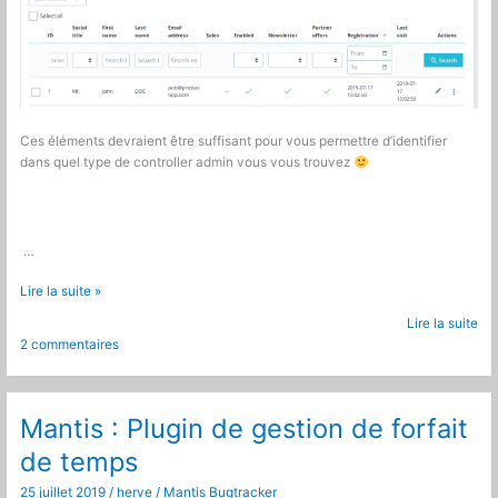
Ces éléments devraient être suffisant pour vous permettre d’identifier
dans quel type de controller admin vous vous trouvez
…
Prestashop
Lire la suite »
1.7
Lire la suite
Identifier
2 commentaires
si
un
controller
admin
Mantis : Plugin de gestion de forfait
a
de temps
été
migré
25 juillet 2019
/
herve
/
Mantis Bugtracker