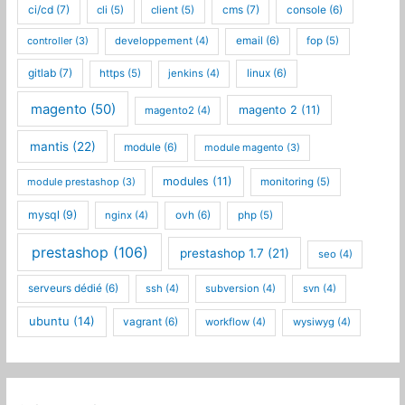
ci/cd
(7)
cms
(7)
cli
(5)
client
(5)
console
(6)
controller
(3)
developpement
(4)
email
(6)
fop
(5)
gitlab
(7)
https
(5)
jenkins
(4)
linux
(6)
magento
(50)
magento 2
(11)
magento2
(4)
mantis
(22)
module
(6)
module magento
(3)
modules
(11)
module prestashop
(3)
monitoring
(5)
mysql
(9)
nginx
(4)
ovh
(6)
php
(5)
prestashop
(106)
prestashop 1.7
(21)
seo
(4)
serveurs dédié
(6)
ssh
(4)
subversion
(4)
svn
(4)
ubuntu
(14)
vagrant
(6)
workflow
(4)
wysiwyg
(4)