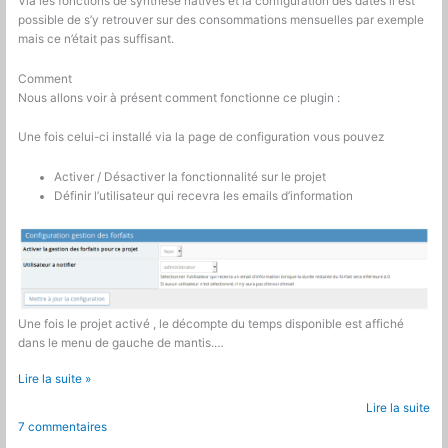
Via les fonctions de synthèse natives et la configuration des dates il est
possible de s’y retrouver sur des consommations mensuelles par exemple
mais ce n’était pas suffisant.
Comment
Nous allons voir à présent comment fonctionne ce plugin :
Une fois celui-ci installé via la page de configuration vous pouvez
Activer / Désactiver la fonctionnalité sur le projet
Définir l’utilisateur qui recevra les emails d’information
Une fois le projet activé , le décompte du temps disponible est affiché
dans le menu de gauche de mantis.…
Mantis
Lire la suite »
:
Lire la suite
Plugin
7 commentaires
de