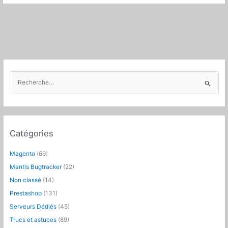
gestion
de
forfait
de
temps
R
e
c
h
e
Catégories
r
c
Magento
(69)
h
Mantis Bugtracker
(22)
e
Non classé
(14)
r
Prestashop
(131)
:
Serveurs Dédiés
(45)
Trucs et astuces
(89)