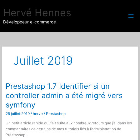
Aller
au
Hervé Hennes
contenu
Développeur e-commerce
Juillet 2019
Prestashop 1.7 Identifier si un
controller admin a été migré vers
symfony
25 juillet 2019
/
herve
/
Prestashop
Un petit article rapide qui fait suite aux nombreux retours que j’ai dans les
commentaires de certains de mes tutoriels liés à l’administration de
Prestashop.