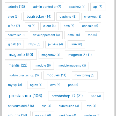
admin
(13)
admin controller
(7)
api
(7)
apache2
(4)
bugtracker
(14)
captcha
(8)
blog
(3)
checkout
(3)
ci/cd
(7)
cms
(7)
cli
(5)
client
(5)
console
(6)
controller
(3)
developpement
(4)
email
(6)
fop
(5)
gitlab
(7)
https
(5)
jenkins
(4)
linux
(6)
magento
(50)
magento 2
(11)
magento2
(4)
mantis
(22)
module
(6)
module magento
(3)
modules
(11)
module prestashop
(3)
monitoring
(5)
mysql
(9)
nginx
(4)
ovh
(6)
php
(5)
prestashop
(106)
prestashop 1.7
(21)
seo
(4)
serveurs dédié
(6)
ssh
(4)
subversion
(4)
svn
(4)
ubuntu
(14)
vagrant
(6)
workflow
(4)
wysiwyg
(4)