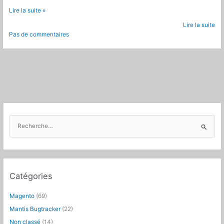
Prestashop
Lire la suite »
:
Lire la suite
Retour
Pas de commentaires
sur
la
première
Developer
Conference
R
e
c
h
e
Catégories
r
c
Magento
(69)
h
Mantis Bugtracker
(22)
e
Non classé
(14)
r