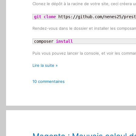
Clonez le dépôt à la racine de votre site, ceci créera
git clone
 https:
//
github.com
/
nenes25
/
prest
Rendez-vous dans le dossier et installer les compos
composer 
install
Puis vous pouvez lancer la console, et voir les comm
Console
Lire la suite »
Prestashop
10 commentaires