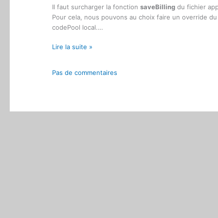
Il faut surcharger la fonction
saveBilling
du fichier a
Pour cela, nous pouvons au choix faire un override du 
codePool local.…
Magento
Lire la suite »
:
Mauvais
Pas de commentaires
calcul
des
frais
de
ports
dans
le
checkout