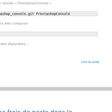
 un dossier « PrestashopConsole »
ashop_console.git PrestashopConsole
ants avec composer
andes disponibles.…
Lire la suite