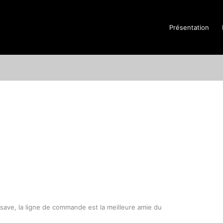
Présentation
save, la ligne de commande est la meilleure amie du