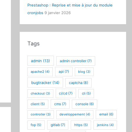
Prestashop : Reprise et mise à jour du module
cronjobs
9 janvier 2026
Tags
admin
(13)
admin controller
(7)
api
(7)
apache2
(4)
blog
(3)
bugtracker
(14)
captcha
(8)
ci/cd
(7)
checkout
(3)
cli
(5)
cms
(7)
client
(5)
console
(6)
controller
(3)
developpement
(4)
email
(6)
gitlab
(7)
fop
(5)
https
(5)
jenkins
(4)