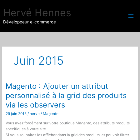
Aller
au
Hervé Hennes
contenu
Développeur e-commerce
Juin 2015
Magento : Ajouter un attribut
personnalisé à la grid des produits
via les observers
29 juin 2015
/
herve
/
Magento
Vous avez forcément sur votre boutique Magento, des attributs produits
spécifiques à votre site.
Si vous souhaitez les afficher dans la grid des produits, et pouvoir filtrer