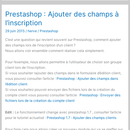
attribut
personnalisé
à
Prestashop : Ajouter des champs à
la
l’inscription
grid
des
29 juin 2015
/
herve
/
Prestashop
produits
via
C’est une question qui revient souvent sur Prestashop, comment ajouter
les
des champs lors de l’inscription d’un client ?
observers
Nous allons voir ensemble comment réaliser cela simplement.
Pour l’exemple, nous allons permettre à l’utilisateur de choisir son groupe
client lors de l’inscription.
Si vous souhaiter rajouter des champs dans le formulaire d’édition client,
vous pouvez consulter l’article :
Prestashop : Ajouter des champs dans
l’édition client
Si vous souhaitez pouvoir envoyer des fichiers lors de la création du
compte client vous pouvez consulter l’article :
Prestashop : Envoyer des
fichiers lors de la création du compte client
Edit :
Le fonctionnement change avec prestashop 1.7 , consulter l’article
pour le tutoriel actualisé :
Prestashop 1.7 : Ajouter des champs clients
Pour faire cela nous allons créer un nouveau module qui va se greffer sur