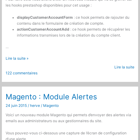
les hooks prestashop disponibles pour cet usage :
displayCustomerAccountForm
: ce hook permets de rajouter du
contenu dans le formulaire de création de compte.
actionCustomerAccountAdd
: ce hook permets de récupérer les
informations transmises lors de la création du compte client.
…
Prestashop
Lire la suite »
:
Lire la suite
Ajouter
122 commentaires
des
champs
à
l’inscription
Magento : Module Alertes
24 juin 2015
/
herve
/
Magento
Voici un nouveau module Magento qui permets d’envoyer des alertes via
emails aux administrateurs ou aux gestionnaires du site.
Vous pouvez-vous ci-dessous une capture de l’écran de configuration
d’une alerte.