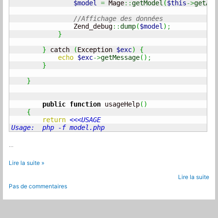
$model
=
 Mage
::
getModel
(
$this
->
getArg
//Affichage des données
                Zend_debug
::
dump
(
$model
)
;
}
}
 catch 
(
Exception 
$exc
)
{
echo
$exc
->
getMessage
(
)
;
}
}
public
function
 usageHelp
(
)
{
return
<<<USAGE

Usage:  php -f model.php
…
Magento
Lire la suite »
:
Lire la suite
exécuter
Pas de commentaires
un
modèle
via