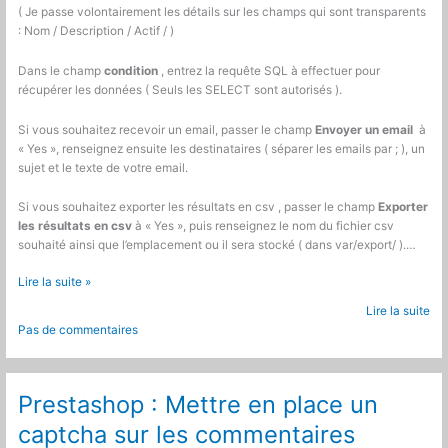
( Je passe volontairement les détails sur les champs qui sont transparents
: Nom / Description / Actif / )
Dans le champ
condition
, entrez la requête SQL à effectuer pour
récupérer les données ( Seuls les SELECT sont autorisés ).
Si vous souhaitez recevoir un email, passer le champ
Envoyer un email
à
« Yes », renseignez ensuite les destinataires ( séparer les emails par ; ), un
sujet et le texte de votre email.
Si vous souhaitez exporter les résultats en csv , passer le champ
Exporter
les résultats en csv
à « Yes », puis renseignez le nom du fichier csv
souhaité ainsi que l’emplacement ou il sera stocké ( dans var/export/ ).…
Magento
Lire la suite »
:
Lire la suite
Module
Pas de commentaires
Alertes
Prestashop : Mettre en place un
captcha sur les commentaires