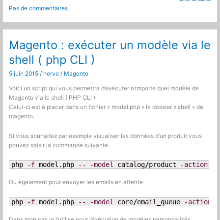
Problème
Pas de commentaires
cumul
règles
de
promotion
Magento : exécuter un modèle via le
panier
shell ( php CLI )
5 juin 2015
/
herve
/
Magento
Voici un script qui vous permettra d’exécuter n’importe quel modèle de
Magento via le shell ( PHP CLI )
Celui-ci est à placer dans un fichier « model.php » le dossier « shell » de
magento.
Si vous souhaitez par exemple visualiser les données d’un produit vous
pouvez saisir la commande suivante
php 
-f
 model.php 
--
-model
 catalog
/
product 
-action
 lo
Ou également pour envoyer les emails en attente
php 
-f
 model.php 
--
-model
 core
/
email_queue 
-action
 s
Dans mon cas je l’utilise pour l’éxécution de modèles personnalisés