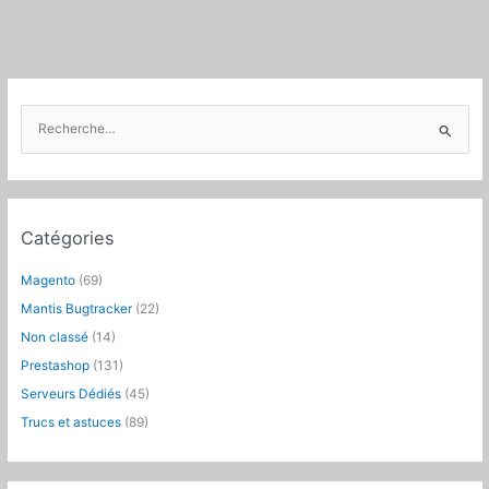
le
shell
(
php
CLI
)
R
e
c
h
e
Catégories
r
c
Magento
(69)
h
Mantis Bugtracker
(22)
e
Non classé
(14)
r
Prestashop
(131)
:
Serveurs Dédiés
(45)
Trucs et astuces
(89)