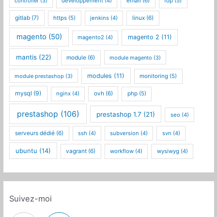
controller
(3)
developpement
(4)
email
(6)
fop
(5)
gitlab
(7)
https
(5)
jenkins
(4)
linux
(6)
magento
(50)
magento 2
(11)
magento2
(4)
mantis
(22)
module
(6)
module magento
(3)
modules
(11)
module prestashop
(3)
monitoring
(5)
mysql
(9)
nginx
(4)
ovh
(6)
php
(5)
prestashop
(106)
prestashop 1.7
(21)
seo
(4)
serveurs dédié
(6)
ssh
(4)
subversion
(4)
svn
(4)
ubuntu
(14)
vagrant
(6)
workflow
(4)
wysiwyg
(4)
Suivez-moi