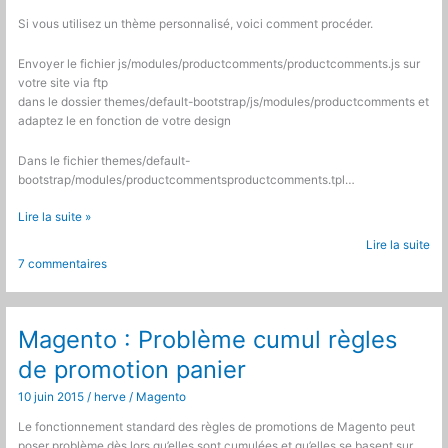
Si vous utilisez un thème personnalisé, voici comment procéder.
Envoyer le fichier js/modules/productcomments/productcomments.js sur
votre site via ftp
dans le dossier themes/default-bootstrap/js/modules/productcomments et
adaptez le en fonction de votre design
Dans le fichier themes/default-
bootstrap/modules/productcommentsproductcomments.tpl…
Prestashop
Lire la suite »
:
Lire la suite
Mettre
7 commentaires
en
place
un
captcha
Magento : Problème cumul règles
sur
de promotion panier
les
commentaires
10 juin 2015
/
herve
/
Magento
produits
Le fonctionnement standard des règles de promotions de Magento peut
poser problème dès lors qu’elles sont cumulées et qu’elles se basent sur