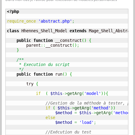
<?php
require_once
'abstract.php'
;
class
 Hhennes_Shell_Model 
extends
 Mage_Shell_Abstract
public
function
 __construct
(
)
{
        parent
::
__construct
(
)
;
}
/**

     * Execution du script

     */
public
function
 run
(
)
{
        try 
{
if
(
$this
->
getArg
(
'model'
)
)
{
//Gestion de la méthode à tester, par
if
(
$this
->
getArg
(
'method'
)
)
$method
=
$this
->
getArg
(
'method'
)
else
$method
=
'load'
;
//Exécution du test