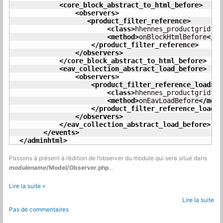
<core_block_abstract_to_html_before
>
<observers
>
<product_filter_reference
>
<class
>
hhennes_productgridfil
<method
>
onBlockHtmlBefore
</me
</product_filter_reference
>
</observers
>
</core_block_abstract_to_html_before
>
<eav_collection_abstract_load_before
>
<observers
>
<product_filter_reference_load
>
<class
>
hhennes_productgridfil
<method
>
onEavLoadBefore
</meth
</product_filter_reference_load
>
</observers
>
</eav_collection_abstract_load_before
>
</events
>
</adminhtml
>
Passons à présent à l’édition de l’observer du module qui sera situé dans
modulename
/Model/Observer.php
…
Magento
Lire la suite »
:
Lire la suite
Ajouter
Pas de commentaires
un