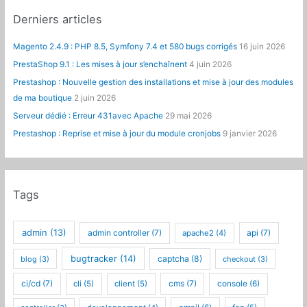
Derniers articles
Magento 2.4.9 : PHP 8.5, Symfony 7.4 et 580 bugs corrigés
16 juin 2026
PrestaShop 9.1 : Les mises à jour s’enchaînent
4 juin 2026
Prestashop : Nouvelle gestion des installations et mise à jour des modules
de ma boutique
2 juin 2026
Serveur dédié : Erreur 431avec Apache
29 mai 2026
Prestashop : Reprise et mise à jour du module cronjobs
9 janvier 2026
Tags
admin
(13)
admin controller
(7)
api
(7)
apache2
(4)
bugtracker
(14)
captcha
(8)
blog
(3)
checkout
(3)
ci/cd
(7)
cms
(7)
cli
(5)
client
(5)
console
(6)