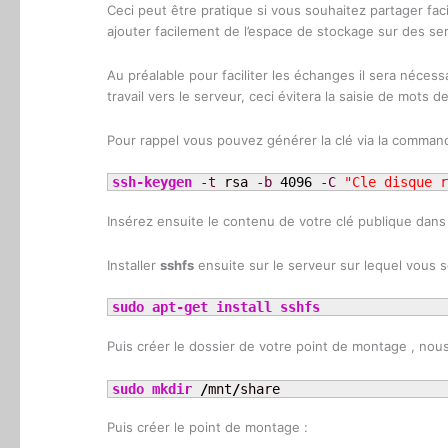
Ceci peut être pratique si vous souhaitez partager fa
ajouter facilement de l’espace de stockage sur des se
Au préalable pour faciliter les échanges il sera néces
travail vers le serveur, ceci évitera la saisie de mots d
Pour rappel vous pouvez générer la clé via la comman
ssh-keygen
-t
 rsa 
-b
4096
-C
"Cle disque r
Insérez ensuite le contenu de votre clé publique dans 
Installer
sshfs
ensuite sur le serveur sur lequel vous 
sudo
apt-get install
sshfs
Puis créer le dossier de votre point de montage , nous 
sudo
mkdir
/
mnt
/
share
Puis créer le point de montage :