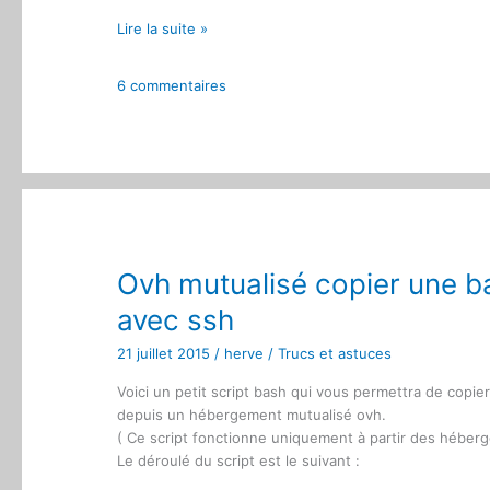
Optimiser
Lire la suite »
le
développement
6 commentaires
de
modules
Prestashop
:
Industrialiser
l’installation
de
Prestashop
Ovh mutualisé copier une b
et
des
avec ssh
modules
21 juillet 2015
/
herve
/
Trucs et astuces
Voici un petit script bash qui vous permettra de copi
depuis un hébergement mutualisé ovh.
( Ce script fonctionne uniquement à partir des héberg
Le déroulé du script est le suivant :