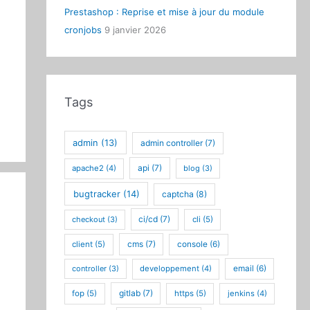
Prestashop : Reprise et mise à jour du module
cronjobs
9 janvier 2026
Tags
admin
(13)
admin controller
(7)
api
(7)
apache2
(4)
blog
(3)
bugtracker
(14)
captcha
(8)
ci/cd
(7)
checkout
(3)
cli
(5)
cms
(7)
client
(5)
console
(6)
controller
(3)
developpement
(4)
email
(6)
gitlab
(7)
fop
(5)
https
(5)
jenkins
(4)