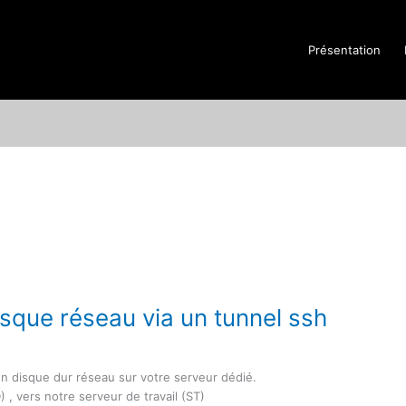
Présentation
isque réseau via un tunnel ssh
n disque dur réseau sur votre serveur dédié.
) , vers notre serveur de travail (ST)