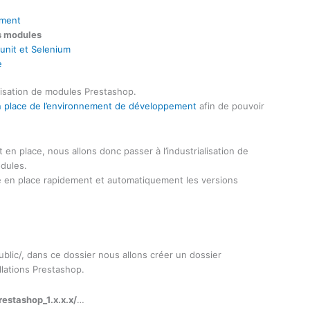
ement
es modules
unit et Selenium
e
imisation de modules Prestashop.
 place de l’environnement de développement
afin de pouvoir
 place, nous allons donc passer à l’industrialisation de
odules.
tre en place rapidement et automatiquement les versions
ublic/, dans ce dossier nous allons créer un dossier
llations Prestashop.
restashop_1.x.x.x/
…