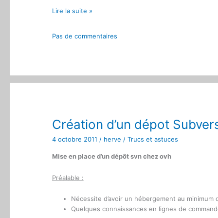
Ovh
Lire la suite »
mutualisé
copier
Pas de commentaires
une
base
de
données
dans
une
autre
avec
Création d’un dépot Subver
ssh
4 octobre 2011
/
herve
/
Trucs et astuces
Mise en place d’un dépôt svn chez ovh
Préalable :
Nécessite d’avoir un hébergement au minimum d
Quelques connaissances en lignes de command