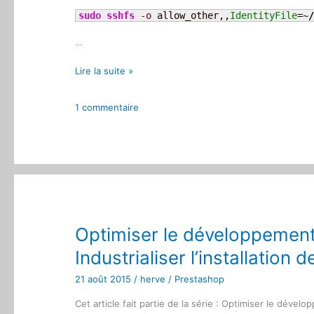
sudo
sshfs
-o
 allow_other,,
IdentityFile
=~
/
…
Serveur
Lire la suite »
dédiés
:
1 commentaire
Créer
un
disque
réseau
via
un
tunnel
ssh
Optimiser le développement
Industrialiser l’installatio
21 août 2015
/
herve
/
Prestashop
Cet article fait partie de la série : Optimiser le dév