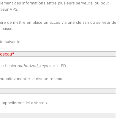
cilement des informations entre plusieurs serveurs, ou pour
rveur VPS.
saire de mettre en place un accès via une clé ssh du serveur de
e passe.
de suivante
eseau"
le fichier
authorized_keys
sur le SD.
souhaitez monter le disque reseau
l’appellerons ici « share »