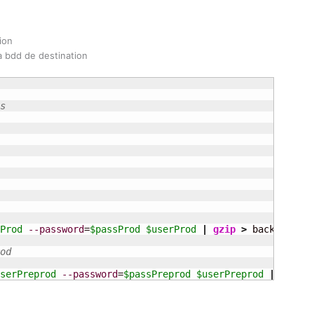
ion
a bdd de destination
s
Prod
--password
=
$passProd
$userProd
|
gzip
>
 backup-prod
od
serPreprod
--password
=
$passPreprod
$userPreprod
|
gzip
>