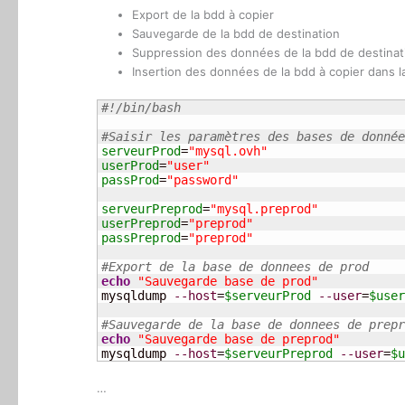
Export de la bdd à copier
Sauvegarde de la bdd de destination
Suppression des données de la bdd de destinat
Insertion des données de la bdd à copier dans l
#!/bin/bash
#Saisir les paramètres des bases de donnée
serveurProd
=
"mysql.ovh"
userProd
=
"user"
passProd
=
"password"
serveurPreprod
=
"mysql.preprod"
userPreprod
=
"preprod"
passPreprod
=
"preprod"
#Export de la base de donnees de prod
echo
"Sauvegarde base de prod"
mysqldump 
--host
=
$serveurProd
--user
=
$user
#Sauvegarde de la base de donnees de prepr
echo
"Sauvegarde base de preprod"
mysqldump 
--host
=
$serveurPreprod
--user
=
$u
…