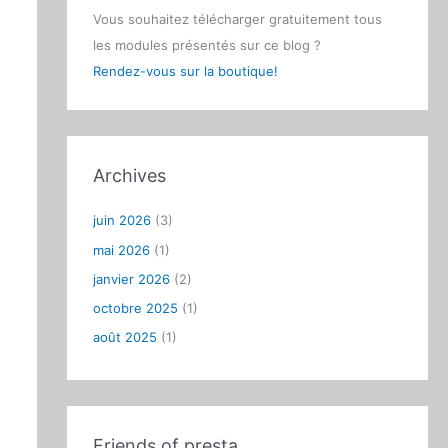
Vous souhaitez télécharger gratuitement tous
les modules présentés sur ce blog ?
Rendez-vous sur la boutique!
Archives
juin 2026
(3)
mai 2026
(1)
janvier 2026
(2)
octobre 2025
(1)
_$
(
date
 +
"%Y-%m-%d"
)
.sql.gzip

août 2025
(1)
 backup-preprod_$
(
date
 +
"%Y-%m-%d"
)
.sql.gzip
Friends of presta