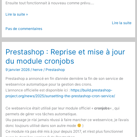
Ensuite tout fonctionnait à nouveau comme prévu.…
Serveur
Lire la suite »
dédié
Lire la suite
:
Pas de commentaires
Erreur
431avec
Apache
Prestashop : Reprise et mise à jour
du module cronjobs
9 janvier 2026
/
herve
/
Prestashop
Prestashop a annoncé en fin d’année dernière la fin de son service de
webservice automatique pour la gestion des crons.
L’annonce officielle est disponible ici :
https://build.prestashop-
project.org/news/2025/sunsetting-the-prestashop-cron-service/
Ce webservice était utilisé par leur module officiel «
cronjobs
« , qui
permets de gérer vos tâches automatique.
(Au passage je n’ai jamais réussi à faire marcher ce webservice, je l’avais
donc toujours utilisé dans son autre mode
)
Ce module n’a pas été mis à jour depuis 2017, et n’est plus fonctionnel