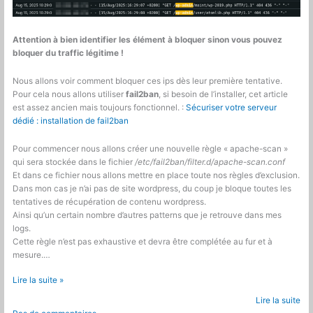
Attention à bien identifier les élément à bloquer sinon vous pouvez
bloquer du traffic légitime !
Nous allons voir comment bloquer ces ips dès leur première tentative.
Pour cela nous allons utiliser
fail2ban
, si besoin de l’installer, cet article
est assez ancien mais toujours fonctionnel. :
Sécuriser votre serveur
dédié : installation de fail2ban
Pour commencer nous allons créer une nouvelle règle « apache-scan »
qui sera stockée dans le fichier
/etc/fail2ban/filter.d/apache-scan.conf
Et dans ce fichier nous allons mettre en place toute nos règles d’exclusion.
Dans mon cas je n’ai pas de site wordpress, du coup je bloque toutes les
tentatives de récupération de contenu wordpress.
Ainsi qu’un certain nombre d’autres patterns que je retrouve dans mes
logs.
Cette règle n’est pas exhaustive et devra être complétée au fur et à
mesure.…
Serveur
Lire la suite »
dédiés
Lire la suite
: