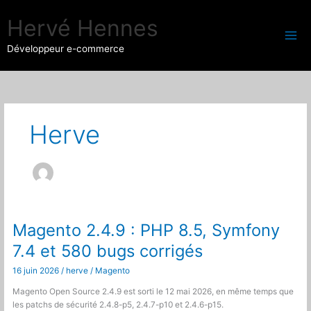
Aller
au
Hervé Hennes
contenu
Développeur e-commerce
Herve
Magento 2.4.9 : PHP 8.5, Symfony
7.4 et 580 bugs corrigés
16 juin 2026
/
herve
/
Magento
Magento Open Source 2.4.9 est sorti le 12 mai 2026, en même temps que
les patchs de sécurité 2.4.8-p5, 2.4.7-p10 et 2.4.6-p15.