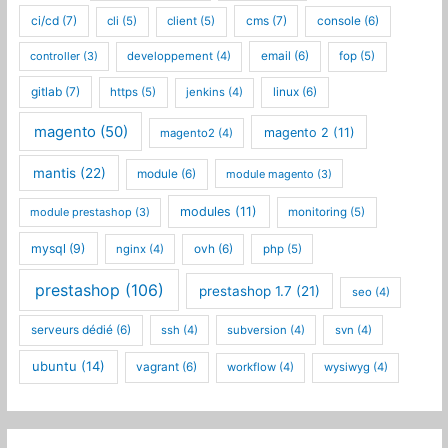
ci/cd
(7)
cms
(7)
cli
(5)
client
(5)
console
(6)
controller
(3)
developpement
(4)
email
(6)
fop
(5)
gitlab
(7)
https
(5)
jenkins
(4)
linux
(6)
magento
(50)
magento 2
(11)
magento2
(4)
mantis
(22)
module
(6)
module magento
(3)
modules
(11)
module prestashop
(3)
monitoring
(5)
mysql
(9)
nginx
(4)
ovh
(6)
php
(5)
prestashop
(106)
prestashop 1.7
(21)
seo
(4)
serveurs dédié
(6)
ssh
(4)
subversion
(4)
svn
(4)
ubuntu
(14)
vagrant
(6)
workflow
(4)
wysiwyg
(4)