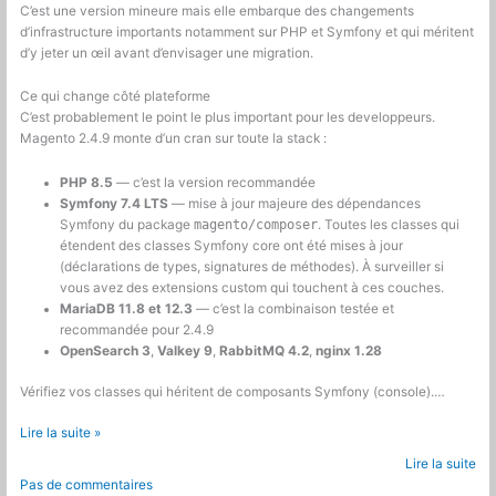
C’est une version mineure mais elle embarque des changements
d’infrastructure importants notamment sur PHP et Symfony et qui méritent
d’y jeter un œil avant d’envisager une migration.
Ce qui change côté plateforme
C’est probablement le point le plus important pour les developpeurs.
Magento 2.4.9 monte d’un cran sur toute la stack :
PHP 8.5
— c’est la version recommandée
Symfony 7.4 LTS
— mise à jour majeure des dépendances
Symfony du package
magento/composer
. Toutes les classes qui
étendent des classes Symfony core ont été mises à jour
(déclarations de types, signatures de méthodes). À surveiller si
vous avez des extensions custom qui touchent à ces couches.
MariaDB 11.8 et 12.3
— c’est la combinaison testée et
recommandée pour 2.4.9
OpenSearch 3
,
Valkey 9
,
RabbitMQ 4.2
,
nginx 1.28
Vérifiez vos classes qui héritent de composants Symfony (console).…
Magento
Lire la suite »
2.4.9
Lire la suite
:
Pas de commentaires
PHP