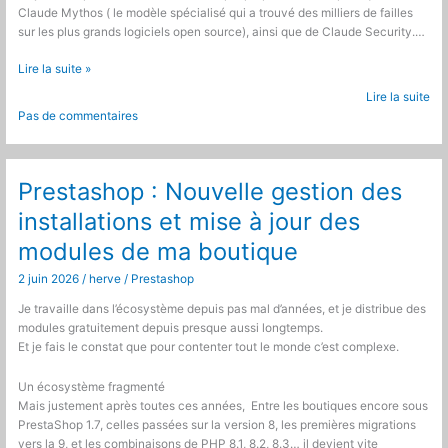
Claude Mythos ( le modèle spécialisé qui a trouvé des milliers de failles
sur les plus grands logiciels open source), ainsi que de Claude Security.…
PrestaShop
Lire la suite »
9.1
Lire la suite
:
Pas de commentaires
Les
mises
à
jour
Prestashop : Nouvelle gestion des
s’enchaînent
installations et mise à jour des
modules de ma boutique
2 juin 2026
/
herve
/
Prestashop
Je travaille dans l’écosystème depuis pas mal d’années, et je distribue des
modules gratuitement depuis presque aussi longtemps.
Et je fais le constat que pour contenter tout le monde c’est complexe.
Un écosystème fragmenté
Mais justement après toutes ces années, Entre les boutiques encore sous
PrestaShop 1.7, celles passées sur la version 8, les premières migrations
vers la 9, et les combinaisons de PHP 8.1, 8.2, 8.3… il devient vite