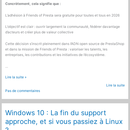
Concrètement, cela signifie que :
L’adhésion à
Friends of
Presta sera gratuite pour toutes et tous en 2026
L’objectif est clair : ouvrir largement la communauté, fédérer davantage
d’acteurs et créer plus de valeur collective
Cette décision s’inscrit pleinement dans l’ADN open source de PrestaShop
et dans la mission de
Friends of
Presta : valoriser les talents, les
entreprises, les contributions et les initiatives de l’écosystème.
…
Adhérez
Lire la suite »
à
Lire la suite
Friends
Pas de commentaires
of
Presta,
en
2026
Windows 10 : La fin du support
c’est
approche, et si vous passiez à Linux
gratuit