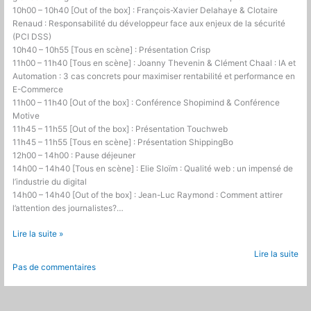
10h00 – 10h40 [Out of the box] : François-Xavier Delahaye & Clotaire
Renaud : Responsabilité du développeur face aux enjeux de la sécurité
(PCI DSS)
10h40 – 10h55 [Tous en scène] : Présentation Crisp
11h00 – 11h40 [Tous en scène] : Joanny Thevenin & Clément Chaal : IA et
Automation : 3 cas concrets pour maximiser rentabilité et performance en
E-Commerce
11h00 – 11h40 [Out of the box] : Conférence Shopimind & Conférence
Motive
11h45 – 11h55 [Out of the box] : Présentation Touchweb
11h45 – 11h55 [Tous en scène] : Présentation ShippingBo
12h00 – 14h00 : Pause déjeuner
14h00 – 14h40 [Tous en scène] : Elie Sloïm : Qualité web : un impensé de
l’industrie du digital
14h00 – 14h40 [Out of the box] : Jean-Luc Raymond : Comment attirer
l’attention des journalistes?…
Fop
Lire la suite »
Day
Lire la suite
#5
Pas de commentaires
à
Paris