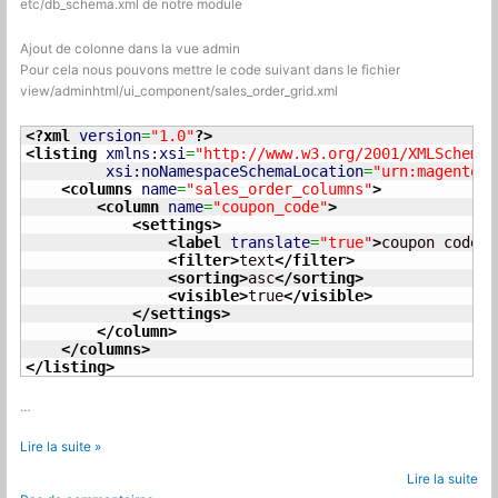
etc/db_schema.xml de notre module
Ajout de colonne dans la vue admin
Pour cela nous pouvons mettre le code suivant dans le fichier
view/adminhtml/ui_component/sales_order_grid.xml
<?xml
version
=
"1.0"
?>
<listing
xmlns:xsi
=
"http://www.w3.org/2001/XMLSchema-
xsi:noNamespaceSchemaLocation
=
"urn:magento:m
<columns
name
=
"sales_order_columns"
>
<column
name
=
"coupon_code"
>
<settings
>
<label
translate
=
"true"
>
coupon code
</
<filter
>
text
</filter
>
<sorting
>
asc
</sorting
>
<visible
>
true
</visible
>
</settings
>
</column
>
</columns
>
</listing
>
…
Magento
Lire la suite »
2
Lire la suite
: