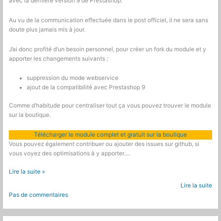
avec la dernière version 9 de Prestashop.
Au vu de la communication effectuée dans le post officiel, il ne sera sans
doute plus jamais mis à jour.
J’ai donc profité d’un besoin personnel, pour créer un fork du module et y
apporter les changements suivants :
suppression du mode webservice
ajout de la compatibilité avec Prestashop 9
Comme d’habitude pour centraliser tout ça vous pouvez trouver le module
sur la boutique.
Télécharger le module complet et gratuit sur la boutique
Vous pouvez également contribuer ou ajouter des issues sur github, si
vous voyez des optimisations à y apporter.…
Prestashop
Lire la suite »
:
Lire la suite
Reprise
Pas de commentaires
et
mise
à