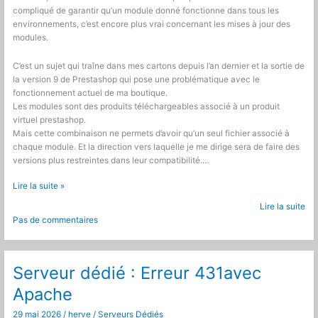
compliqué de garantir qu’un module donné fonctionne dans tous les
environnements, c’est encore plus vrai concernant les mises à jour des
modules.
C’est un sujet qui traîne dans mes cartons depuis l’an dernier et la sortie de
la version 9 de Prestashop qui pose une problématique avec le
fonctionnement actuel de ma boutique.
Les modules sont des produits téléchargeables associé à un produit
virtuel prestashop.
Mais cette combinaison ne permets d’avoir qu’un seul fichier associé à
chaque module. Et la direction vers laquelle je me dirige sera de faire des
versions plus restreintes dans leur compatibilité.…
Prestashop
Lire la suite »
:
Lire la suite
Nouvelle
Pas de commentaires
gestion
des
installations
et
Serveur dédié : Erreur 431avec
mise
Apache
à
jour
29 mai 2026
/
herve
/
Serveurs Dédiés