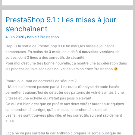
8.5,
Symfony
7.4
PrestaShop 9.1 : Les mises à jour
et
s’enchaînent
580
bugs
4 juin 2026
/
herve
/
Prestashop
corrigés
Depuis la sortie de PrestaShop 9.1.0 fin mars,les mises à jour sont
nombreuses. En moins de
3 mois
, on a déjà
4 nouvelles versions
de
sorties, dont 3 liées à des correctifs de sécurité.
Pour moi c’est une très bonne nouvelle, ça montre une accélération dans
les process de livraisons des nouvelles version chez Prestashop
Pourquoi autant de correctifs de sécurité ?
L’IA est clairement passée par là. Les outils d’analyse de code basés
permettent aujourd’hui de détecter des patterns de vulnérabilités à une
vitesse et une échelle qui n’était pas possible avant.
Ce qui est bien c’est que ça profite aux deux côtés : autant aux équipes
qui cherchent à corriger, qu’à celles qui cherchent à exploiter.
Les failles sont trouvées plus vite, et les correctifs suivent rapidement
aussi.
Et ça ne va pas s’arrêter là car Anthropic prépare la sortie publique de