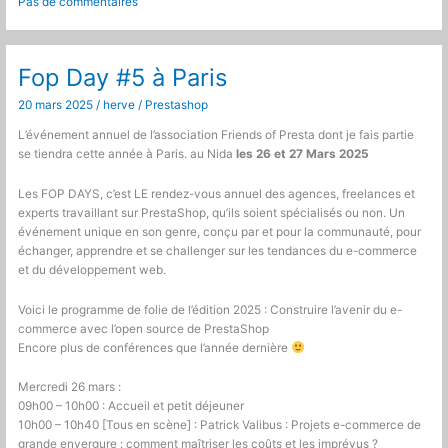
Pas de commentaires
Ajouter
une
colonne
dans
Fop Day #5 à Paris
la
20 mars 2025
/
herve
/
Prestashop
grid
admin
L’événement annuel de l’association Friends of Presta dont je fais partie
des
se tiendra cette année à Paris. au Nida
les 26 et 27 Mars 2025
commandes
Les FOP DAYS, c’est LE rendez-vous annuel des agences, freelances et
experts travaillant sur PrestaShop, qu’ils soient spécialisés ou non. Un
événement unique en son genre, conçu par et pour la communauté, pour
échanger, apprendre et se challenger sur les tendances du e-commerce
et du développement web.
Voici le programme de folie de l’édition 2025 : Construire l’avenir du e-
commerce avec l’open source de PrestaShop
Encore plus de conférences que l’année dernière
Mercredi 26 mars :
09h00 – 10h00 : Accueil et petit déjeuner
10h00 – 10h40 [Tous en scène] : Patrick Valibus : Projets e-commerce de
grande envergure : comment maîtriser les coûts et les imprévus ?