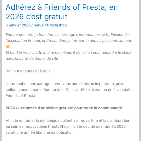
jour
Adhérez à Friends of Presta, en
du
2026 c’est gratuit
module
cronjobs
6 janvier 2026
/
herve
/
Prestashop
Encore une fois, je transfère le message d’information sur l’adhésion de
l’association Friends of Presta dont je fais partie depuis plusieurs années
Et dont je vous invite à faire de même, il y’a le lien pour rejoindre le slack
dans la barre de droite du site
Bonjour à toutes et à tous,
Nous souhaitions partager avec vous une décision importante, prise
collectivement par le Bureau et le Conseil d’Administration de l’association
Friends of
Presta.
2026 : une année d’adhésion gratuite pour toute la communauté
Afin de renforcer la dynamique collective, l’ouverture et la collaboration
au sein de l’écosystème PrestaShop, il a été décidé que l’année 2026
serait une année blanche de cotisation.