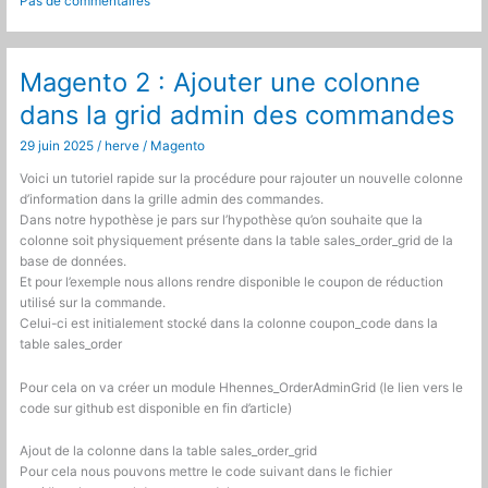
Pas de commentaires
bloquer
les
ips
qui
Magento 2 : Ajouter une colonne
scannent
dans la grid admin des commandes
les
vulnérabilités
29 juin 2025
/
herve
/
Magento
web
avec
Voici un tutoriel rapide sur la procédure pour rajouter un nouvelle colonne
fail2ban
d’information dans la grille admin des commandes.
Dans notre hypothèse je pars sur l’hypothèse qu’on souhaite que la
colonne soit physiquement présente dans la table sales_order_grid de la
base de données.
Et pour l’exemple nous allons rendre disponible le coupon de réduction
utilisé sur la commande.
Celui-ci est initialement stocké dans la colonne coupon_code dans la
table sales_order
Pour cela on va créer un module Hhennes_OrderAdminGrid (le lien vers le
code sur github est disponible en fin d’article)
Ajout de la colonne dans la table sales_order_grid
Pour cela nous pouvons mettre le code suivant dans le fichier