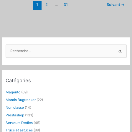
1
2
…
31
Suivant
→
R
e
c
h
e
Catégories
r
c
Magento
(69)
h
Mantis Bugtracker
(22)
e
Non classé
(14)
r
Prestashop
(131)
:
Serveurs Dédiés
(45)
Trucs et astuces
(89)