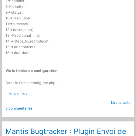
7=>’handler’,
8=>’priority’,
9=>’status’,
10=>’resolution’,
11=>’summary’,
12=>’description’,
13 =>’additional_info’,
14 =>’steps_to_reproduce’,
15 =>’attachments’,
16 =>’due_date’,
)
Via le fichier de configuration
Dans le fichier config_inc.php…
Mantis
Lire la suite »
Bugtracker
Lire la suite
:
8 commentaires
Personnaliser
la
page
de
Mantis Bugtracker : Plugin Envoi de
visualisation