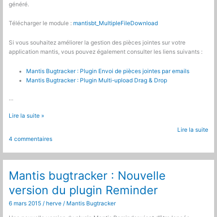
généré.
Télécharger le module :
mantisbt_MultipleFileDownload
Si vous souhaitez améliorer la gestion des pièces jointes sur votre
application mantis, vous pouvez également consulter les liens suivants :
Mantis Bugtracker : Plugin Envoi de pièces jointes par emails
Mantis Bugtracker : Plugin Multi-upload Drag & Drop
…
Mantis
Lire la suite »
Bugtracker
Lire la suite
:
4 commentaires
Télécharger
plusieurs
pièces
jointes
Mantis bugtracker : Nouvelle
à
version du plugin Reminder
la
fois
6 mars 2015
/
herve
/
Mantis Bugtracker