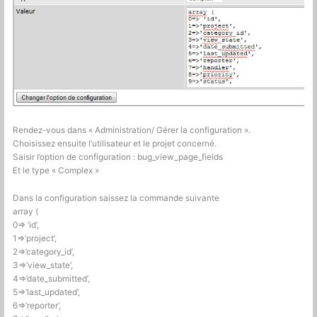
Rendez-vous dans « Administration/ Gérer la configuration ».
Choisissez ensuite l’utilisateur et le projet concerné.
Saisir l’option de configuration : bug_view_page_fields
Et le type « Complex »
Dans la configuration saissez la commande suivante
array (
0=> ‘id’,
1=>’project’,
2=>’category_id’,
3=>’view_state’,
4=>’date_submitted’,
5=>’last_updated’,
6=>’reporter’,