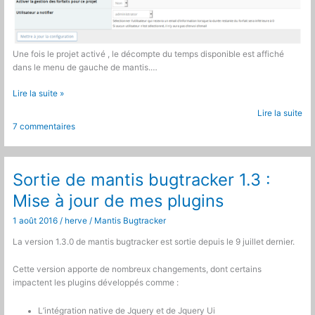
Une fois le projet activé , le décompte du temps disponible est affiché
dans le menu de gauche de mantis.…
Mantis
Lire la suite »
:
Lire la suite
Plugin
7 commentaires
de
gestion
de
forfait
Sortie de mantis bugtracker 1.3 :
de
Mise à jour de mes plugins
temps
1 août 2016
/
herve
/
Mantis Bugtracker
La version 1.3.0 de mantis bugtracker est sortie depuis le 9 juillet dernier.
Cette version apporte de nombreux changements, dont certains
impactent les plugins développés comme :
L’intégration native de Jquery et de Jquery Ui