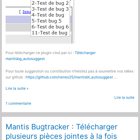
Pour télécharger ce plugin c’est par ici :
Télécharger
mantisbg_autosuggest
Pour toute suggestion ou contribution n’hésitez pas à soumettre vos idées
sur github :
https://github.com/nenes25/mantisbt_autosuggest
…
Mantis
Lire la suite »
Bugtracker
Lire la suite
:
1 commentaire
Plugin
auto
suggestion
des
Mantis Bugtracker : Télécharger
noms
plusieurs pièces jointes à la fois
des