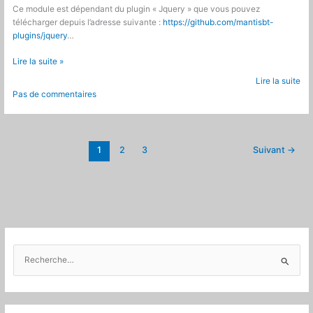
Ce module est dépendant du plugin « Jquery » que vous pouvez
télécharger depuis l’adresse suivante :
https://github.com/mantisbt-
plugins/jquery
…
Mantis
Lire la suite »
Bugtracker
Lire la suite
:
Pas de commentaires
Plugin
Envoi
de
pièces
1
2
3
Suivant
→
jointes
par
emails
R
e
c
h