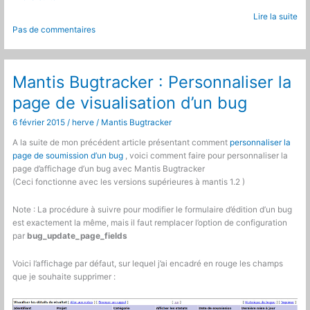
bugtracker
Lire la suite
:
Pas de commentaires
Nouvelle
version
du
plugin
Mantis Bugtracker : Personnaliser la
Reminder
page de visualisation d’un bug
6 février 2015
/
herve
/
Mantis Bugtracker
A la suite de mon précédent article présentant comment
personnaliser la
page de soumission d’un bug
, voici comment faire pour personnaliser la
page d’affichage d’un bug avec Mantis Bugtracker
(Ceci fonctionne avec les versions supérieures à mantis 1.2 )
Note : La procédure à suivre pour modifier le formulaire d’édition d’un bug
est exactement la même, mais il faut remplacer l’option de configuration
par
bug_update_page_fields
Voici l’affichage par défaut, sur lequel j’ai encadré en rouge les champs
que je souhaite supprimer :