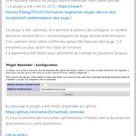
Une nouvelle version du plugin Mantis Reminder vient d’être lancée.
( Le plugin a été créé en 2013 :
https://www.h-
hennes.fr/blog/2013/07/24/mantis-bugtracker-plugin-denvoi-dun-
recapitulatif-hebdomadaire-des-bugs/
)
Ce plugin a été optimisé, et il permets à présent de configurer le nombre
des jours suivant l’envoi ,durant lesquels les bugs doivent être envoyés.
Ceci permets donc d’être notifié des dates d’échéances des bugs 2,3
semaines ou plus avant leur date de livraison
Il a également été traduit pour permettre de l’utiliser en plusieurs langues.
Au passage le plugin a été rendu disponible sur github :
https://github.com/nenes25/mantisbt_reminder
Si vous souhaitez des nouvelles optimisations n’hésitez pas à les proposer
directement sur cette plateforme.…
Mantis
Lire la suite »