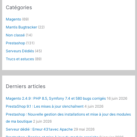
e
Catégories
r
c
Magento
(69)
h
Mantis Bugtracker
(22)
e
Non classé
(14)
r
Prestashop
(131)
:
Serveurs Dédiés
(45)
Trucs et astuces
(89)
Derniers articles
Magento 2.4.9 : PHP 8.5, Symfony 7.4 et 580 bugs corrigés
16 juin 2026
PrestaShop 9.1 : Les mises à jour s’enchaînent
4 juin 2026
Prestashop : Nouvelle gestion des installations et mise à jour des modules
de ma boutique
2 juin 2026
Serveur dédié : Erreur 431avec Apache
29 mai 2026