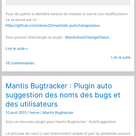
Pour récupérer la dernière version du module et suivre ces modifications
ça se passe par ici :
https://github.com/nenes25/mantisbt_autochangestatus
Vous pouvez télécharger le plugin :
MantisAutoChangeStatus
…
Mantis
Lire la suite »
Bugtracker
Lire la suite
:
16 commentaires
Plugin
Changement
automatique
de
Mantis Bugtracker : Plugin auto
statuts
suggestion des noms des bugs et
des utilisateurs
10 avril 2015
/
herve
/
Mantis Bugtracker
Voici un nouveau plugin pour mantis Bugtracker : AutoSuggestion.
Le principe de celui-ci est relativement simple et part du problème suivant