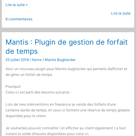
Mantis
Lire la suite »
Bugtracker
Lire la suite
:
8 commentaires
plugin
de
timer
Mantis : Plugin de gestion de forfait
de temps
25 juillet 2019
/
herve
/
Mantis Bugtracker
Voici un nouveau plugin pour Mantis bugtracker qui permets d’afficher et
de gérer un forfait de temps.
Pourquoi
Celui-ci est parti des besoins suivants :
Lors de mes interventions en freelance je vends des forfaits d’une
certaine durée de temps, et ceux-ci forment une réserve de temps globale
disponible pour le client.
Je souhaitais pouvoir connaître ( et afficher au client également ) à tout
instant le solde d’heures disponibles pour celui-ci.