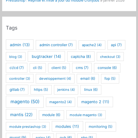
Prestashop : Reprise et mise à jour du module cronjobs
9 janvier 2026
Tags
admin
(13)
admin controller
(7)
api
(7)
apache2
(4)
bugtracker
(14)
captcha
(8)
blog
(3)
checkout
(3)
ci/cd
(7)
cms
(7)
cli
(5)
client
(5)
console
(6)
controller
(3)
developpement
(4)
email
(6)
fop
(5)
gitlab
(7)
https
(5)
jenkins
(4)
linux
(6)
magento
(50)
magento 2
(11)
magento2
(4)
mantis
(22)
module
(6)
module magento
(3)
modules
(11)
module prestashop
(3)
monitoring
(5)
mysql
(9)
nginx
(4)
ovh
(6)
php
(5)