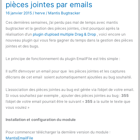
pièces jointes par emails
d’un
bug
16 janvier 2015
/
herve
/
Mantis Bugtracker
Ces dernières semaines, j’ai perdu pas mal de temps avec mantis
bugtracker et la gestion des pièces jointes, c’est pourquoi après la
réalisation d’un
plugin d’upload multiple Drag & Drop
, voici encore un
nouveau plugin qui vous fera gagner du temps dans la gestion des pièces
jointes et des bugs.
Le principe de fonctionnement du plugin EmailFile est très simple :
Il suffit d’envoyer un email pour que les pièces jointes et les captures
d’écrans de cet email soient automatiquement ajoutées au bug souhaité.
L’association des pièces jointes au bug est gérée via l’objet de votre email.
Si vous souhaitez par exemple , ajouter des pièces jointes au bug :
355
l’objet de votre email pourrait être le suivant «
355
a la suite le texte que
vous voulez »
Installation et configuration du module
Pour commencer télécharger la dernière version du module :
MantisEmailFile