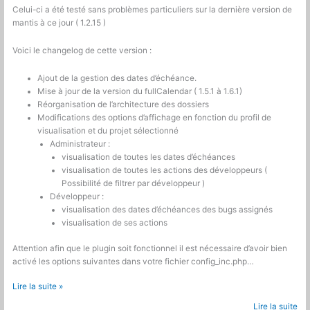
Celui-ci a été testé sans problèmes particuliers sur la dernière version de
mantis à ce jour ( 1.2.15 )
Voici le changelog de cette version :
Ajout de la gestion des dates d’échéance.
Mise à jour de la version du fullCalendar ( 1.5.1 à 1.6.1)
Réorganisation de l’architecture des dossiers
Modifications des options d’affichage en fonction du profil de
visualisation et du projet sélectionné
Administrateur :
visualisation de toutes les dates d’échéances
visualisation de toutes les actions des développeurs (
Possibilité de filtrer par développeur )
Développeur :
visualisation des dates d’échéances des bugs assignés
visualisation de ses actions
Attention afin que le plugin soit fonctionnel il est nécessaire d’avoir bien
activé les options suivantes dans votre fichier config_inc.php…
Création
Lire la suite »
d’un
Lire la suite