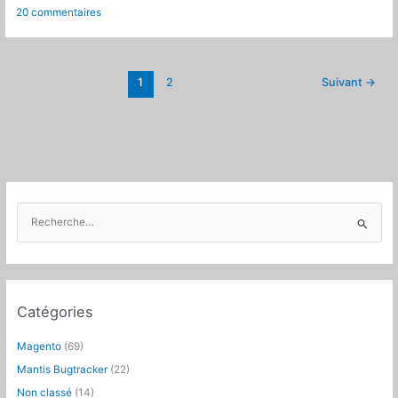
plugin
20 commentaires
de
suivi
de
temps
1
2
Suivant
→
pour
Mantis
Bugtracker
:
nouvelle
version
R
e
c
h
e
Catégories
r
c
Magento
(69)
h
Mantis Bugtracker
(22)
e
Non classé
(14)
r