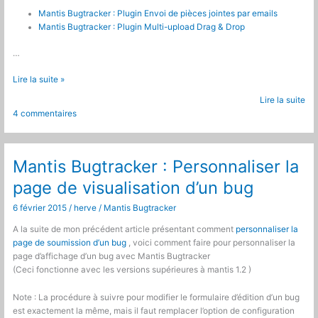
Mantis Bugtracker : Plugin Envoi de pièces jointes par emails
Mantis Bugtracker : Plugin Multi-upload Drag & Drop
…
Mantis
Lire la suite »
Bugtracker
Lire la suite
:
4 commentaires
Télécharger
plusieurs
pièces
jointes
Mantis Bugtracker : Personnaliser la
à
page de visualisation d’un bug
la
fois
6 février 2015
/
herve
/
Mantis Bugtracker
A la suite de mon précédent article présentant comment
personnaliser la
page de soumission d’un bug
, voici comment faire pour personnaliser la
page d’affichage d’un bug avec Mantis Bugtracker
(Ceci fonctionne avec les versions supérieures à mantis 1.2 )
Note : La procédure à suivre pour modifier le formulaire d’édition d’un bug
est exactement la même, mais il faut remplacer l’option de configuration