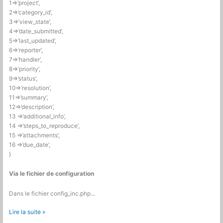
1=>’project’,
2=>’category_id’,
3=>’view_state’,
4=>’date_submitted’,
5=>’last_updated’,
6=>’reporter’,
7=>’handler’,
8=>’priority’,
9=>’status’,
10=>’resolution’,
11=>’summary’,
12=>’description’,
13 =>’additional_info’,
14 =>’steps_to_reproduce’,
15 =>’attachments’,
16 =>’due_date’,
)
Via le fichier de configuration
Dans le fichier config_inc.php…
Mantis
Lire la suite »
Bugtracker