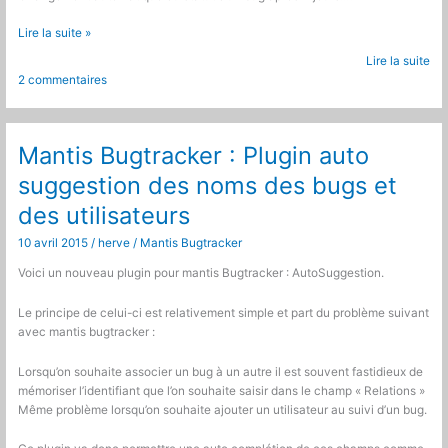
Sortie
Lire la suite »
de
Lire la suite
mantis
2 commentaires
bugtracker
1.3
:
Mise
Mantis Bugtracker : Plugin auto
à
suggestion des noms des bugs et
jour
de
des utilisateurs
mes
plugins
10 avril 2015
/
herve
/
Mantis Bugtracker
Voici un nouveau plugin pour mantis Bugtracker : AutoSuggestion.
Le principe de celui-ci est relativement simple et part du problème suivant
avec mantis bugtracker :
Lorsqu’on souhaite associer un bug à un autre il est souvent fastidieux de
mémoriser l’identifiant que l’on souhaite saisir dans le champ « Relations »
Même problème lorsqu’on souhaite ajouter un utilisateur au suivi d’un bug.