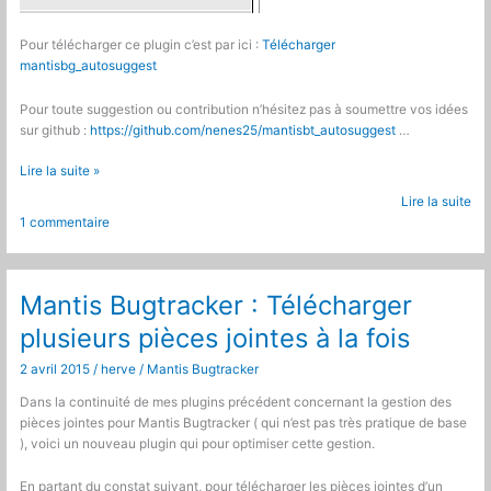
Pour télécharger ce plugin c’est par ici :
Télécharger
mantisbg_autosuggest
Pour toute suggestion ou contribution n’hésitez pas à soumettre vos idées
sur github :
https://github.com/nenes25/mantisbt_autosuggest
…
Mantis
Lire la suite »
Bugtracker
Lire la suite
:
1 commentaire
Plugin
auto
suggestion
des
Mantis Bugtracker : Télécharger
noms
plusieurs pièces jointes à la fois
des
bugs
2 avril 2015
/
herve
/
Mantis Bugtracker
et
des
Dans la continuité de mes plugins précédent concernant la gestion des
utilisateurs
pièces jointes pour Mantis Bugtracker ( qui n’est pas très pratique de base
), voici un nouveau plugin qui pour optimiser cette gestion.
En partant du constat suivant, pour télécharger les pièces jointes d’un