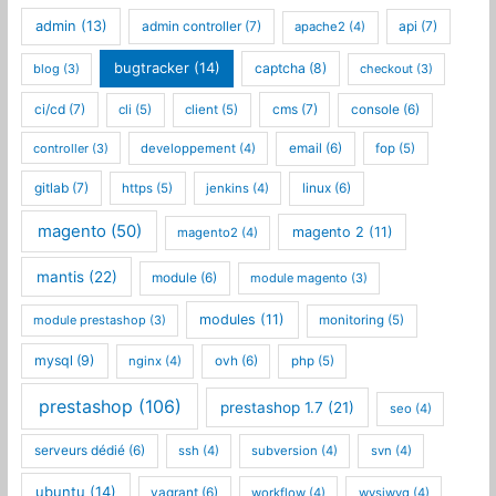
admin
(13)
admin controller
(7)
api
(7)
apache2
(4)
bugtracker
(14)
captcha
(8)
blog
(3)
checkout
(3)
ci/cd
(7)
cms
(7)
cli
(5)
client
(5)
console
(6)
controller
(3)
developpement
(4)
email
(6)
fop
(5)
gitlab
(7)
https
(5)
jenkins
(4)
linux
(6)
magento
(50)
magento 2
(11)
magento2
(4)
mantis
(22)
module
(6)
module magento
(3)
modules
(11)
module prestashop
(3)
monitoring
(5)
mysql
(9)
nginx
(4)
ovh
(6)
php
(5)
prestashop
(106)
prestashop 1.7
(21)
seo
(4)
serveurs dédié
(6)
ssh
(4)
subversion
(4)
svn
(4)
ubuntu
(14)
vagrant
(6)
workflow
(4)
wysiwyg
(4)