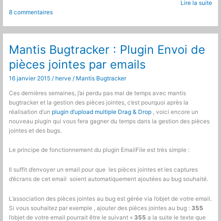
Lire la suite
:
8 commentaires
Personnaliser
la
page
de
Mantis Bugtracker : Plugin Envoi de
visualisation
pièces jointes par emails
d’un
bug
16 janvier 2015
/
herve
/
Mantis Bugtracker
Ces dernières semaines, j’ai perdu pas mal de temps avec mantis
bugtracker et la gestion des pièces jointes, c’est pourquoi après la
réalisation d’un
plugin d’upload multiple Drag & Drop
, voici encore un
nouveau plugin qui vous fera gagner du temps dans la gestion des pièces
jointes et des bugs.
Le principe de fonctionnement du plugin EmailFile est très simple :
Il suffit d’envoyer un email pour que les pièces jointes et les captures
d’écrans de cet email soient automatiquement ajoutées au bug souhaité.
L’association des pièces jointes au bug est gérée via l’objet de votre email.
Si vous souhaitez par exemple , ajouter des pièces jointes au bug :
355
l’objet de votre email pourrait être le suivant «
355
a la suite le texte que