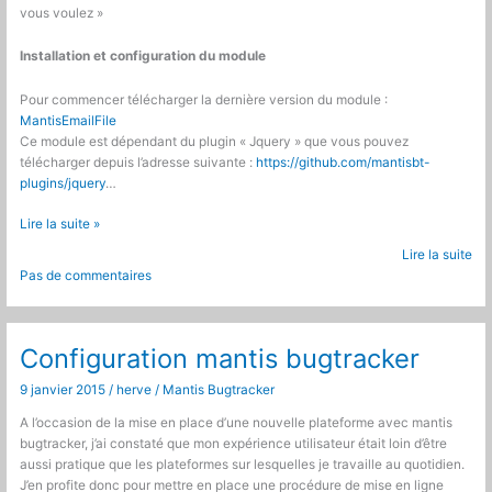
vous voulez »
Installation et configuration du module
Pour commencer télécharger la dernière version du module :
MantisEmailFile
Ce module est dépendant du plugin « Jquery » que vous pouvez
télécharger depuis l’adresse suivante :
https://github.com/mantisbt-
plugins/jquery
…
Mantis
Lire la suite »
Bugtracker
Lire la suite
:
Pas de commentaires
Plugin
Envoi
de
pièces
Configuration mantis bugtracker
jointes
9 janvier 2015
/
herve
/
Mantis Bugtracker
par
emails
A l’occasion de la mise en place d’une nouvelle plateforme avec mantis
bugtracker, j’ai constaté que mon expérience utilisateur était loin d’être
aussi pratique que les plateformes sur lesquelles je travaille au quotidien.
J’en profite donc pour mettre en place une procédure de mise en ligne