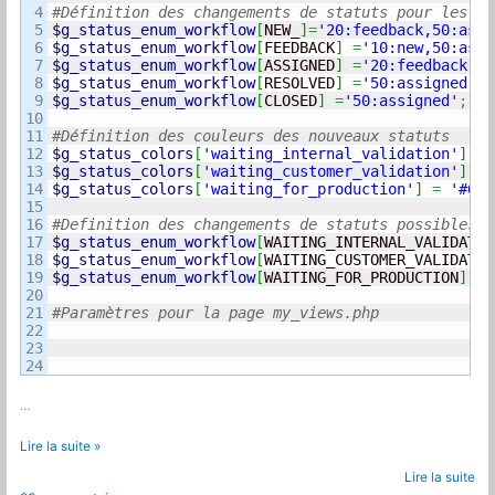
4

5

$g_status_enum_workflow
[
NEW_
]
=
'20:feedback,50:assi
6

$g_status_enum_workflow
[
FEEDBACK
]
=
'10:new,50:assi
7

$g_status_enum_workflow
[
ASSIGNED
]
=
'20:feedback,55
8

$g_status_enum_workflow
[
RESOLVED
]
=
'50:assigned,90
9

$g_status_enum_workflow
[
CLOSED
]
=
'50:assigned'
;
10

11

12

$g_status_colors
[
'waiting_internal_validation'
]
=
13

$g_status_colors
[
'waiting_customer_validation'
]
=
14

$g_status_colors
[
'waiting_for_production'
]
=
'#6B6
15

16

17

$g_status_enum_workflow
[
WAITING_INTERNAL_VALIDATIO
18

$g_status_enum_workflow
[
WAITING_CUSTOMER_VALIDATIO
19

$g_status_enum_workflow
[
WAITING_FOR_PRODUCTION
]
=
'
20

21

#Paramètres pour la page my_views.php
22

23

…
Modifier
Lire la suite »
le
Lire la suite
workflow