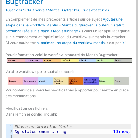
Bugtracker
18 janvier 2014
/
herve
/
Mantis Bugtracker
,
Trucs et astuces
En complément de mes précédents articles sur ce sujet (
Ajouter une
étape dans le workflow Mantis
–
Mantis bugtracker : ajouter un statut
personnalisée sur la page « Mon affichage »
) voici un récapitulatif global
sur le changement et l’optimisation du workflow sur mantis bugtracker.
Si vous souhaitez
supprimer une étape du worklow mantis
, c’est par
ici
Pour information voici le workflow standard de Mantis Bugtracker :
Voici le workflow que je souhaite obtenir :
Pour obtenir cela voici les modifications à apporter pour mettre en place
ces modifications
Modification des fichiers
Dans le fichier
config_inc.php
1

2

$g_status_enum_string
=
'10:new,20:
3
