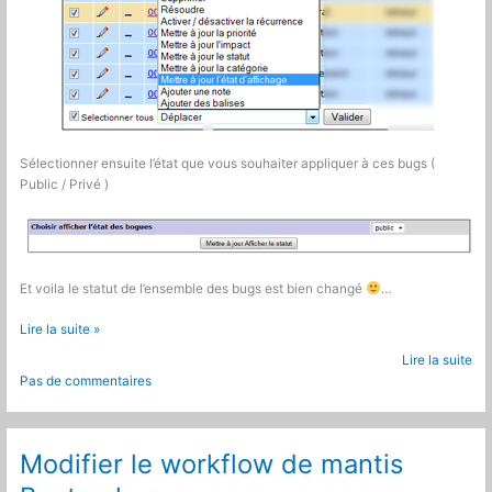
Sélectionner ensuite l’état que vous souhaiter appliquer à ces bugs (
Public / Privé )
Et voila le statut de l’ensemble des bugs est bien changé
…
Mantis
Lire la suite »
Bugtracker
Lire la suite
:
Pas de commentaires
Changer
rapidement
l’état
de
Modifier le workflow de mantis
bugs