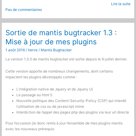
Bugtracker
Lire la suite
:
Pas de commentaires
Gestion
des
cron
Sortie de mantis bugtracker 1.3 :
Mise à jour de mes plugins
1 août 2016
/
herve
/
Mantis Bugtracker
La version 1.3.0 de mantis bugtracker est sortie depuis le 9 juillet dernier.
Cette version apporte de nombreux changements, dont certains
impactent les plugins développés comme :
L’intégration native de Jquery et de Jquery Ui
Le passage au html 5
Nouvelle politique des Content-Security-Policy (CSP) qui interdit
l’utilisation de css ou de javascript inline
Interdiction de l’appel des pages php des plugins via leur url directe
Pour l’occasion j’ai donc remis à jour l’ensemble de mes plugins mantis
avec les nouveaux prérequis.