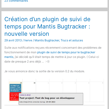
23 commentaires
de
mantis
Bugtracker
Création d’un plugin de suivi de
temps pour Mantis Bugtracker :
nouvelle version
29 avril 2013
/
herve
/
Mantis Bugtracker
,
Trucs et astuces
Suite aux notifications reçues récemment concernant des problèmes de
fonctionnement de mon
plugin de suivi de temps pour le bugtracker
mantis
, j’ai décidé qu’il était temps de mettre à jour ce plugin. ( Celui-ci
date de presque 2 ans déjà … :-))
Je vous annonce donc la sortie de la version 0.2 du module.