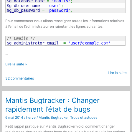
$g_database_name
=
'mantis'
;
$g_db_username
=
'user'
;
$g_db_password
=
'password'
;
Pour commencer nous allons renseigner toutes les informations relatives
à l’email de l’administrateur en rajoutant les lignes suivantes :
/* Emails */
$g_administrator_email 
=
'
user@example.com
'
…
Configuration
Lire la suite »
mantis
Lire la suite
bugtracker
32 commentaires
Mantis Bugtracker : Changer
rapidement l’état de bugs
6 mai 2014
/
herve
/
Mantis Bugtracker
,
Trucs et astuces
Petit rappel pratique sur Mantis Bugtracker voici comment changer
rapidement l’état de plusieurs bugs de « public » à « privé » via les actions