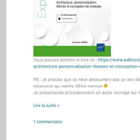
Vous pouvez acheter le livre ici :
https://www.editions
architecture-personnalisation-themes-et-concepti
PS : Je précise que ce n’est absolument pas un lien d’af
ressource qui mérite d’être connue
Je présenterais prochainement un autre ouvrage sur le
Prestashop
Lire la suite »
:
Boostez
1 commentaire
vos
connaissances
avec