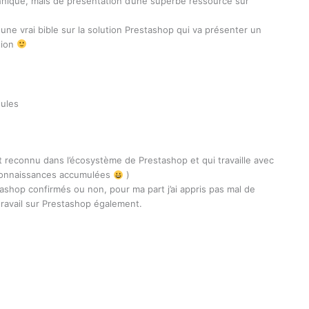
chnique, mais de présentation d’une superbe ressource sur
ne vrai bible sur la solution Prestashop qui va présenter un
tion
dules
t reconnu dans l’écosystème de Prestashop et qui travaille avec
 connaissances accumulées
)
ashop confirmés ou non, pour ma part j’ai appris pas mal de
ravail sur Prestashop également.