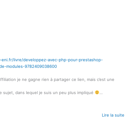
-eni.fr/livre/developpez-avec-php-pour-prestashop-
on-de-modules-9782409038600
filiation je ne gagne rien à partager ce lien, mais c’est une
 sujet, dans lequel je suis un peu plus impliqué
…
Lire la suite