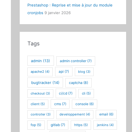
Prestashop : Reprise et mise à jour du module
cronjobs
9 janvier 2026
Tags
admin
(13)
admin controller
(7)
api
(7)
apache2
(4)
blog
(3)
bugtracker
(14)
captcha
(8)
ci/cd
(7)
checkout
(3)
cli
(5)
cms
(7)
client
(5)
console
(6)
controller
(3)
developpement
(4)
email
(6)
gitlab
(7)
fop
(5)
https
(5)
jenkins
(4)