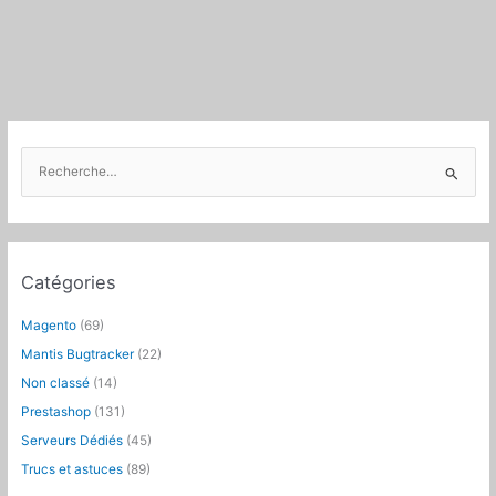
en
2026
c’est
gratuit
R
e
c
h
e
Catégories
r
c
Magento
(69)
h
Mantis Bugtracker
(22)
e
Non classé
(14)
r
Prestashop
(131)
:
Serveurs Dédiés
(45)
Trucs et astuces
(89)