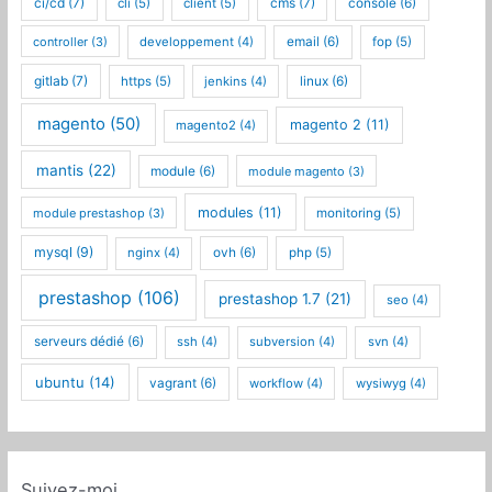
ci/cd
(7)
cms
(7)
cli
(5)
client
(5)
console
(6)
controller
(3)
developpement
(4)
email
(6)
fop
(5)
gitlab
(7)
https
(5)
jenkins
(4)
linux
(6)
magento
(50)
magento 2
(11)
magento2
(4)
mantis
(22)
module
(6)
module magento
(3)
modules
(11)
module prestashop
(3)
monitoring
(5)
mysql
(9)
nginx
(4)
ovh
(6)
php
(5)
prestashop
(106)
prestashop 1.7
(21)
seo
(4)
serveurs dédié
(6)
ssh
(4)
subversion
(4)
svn
(4)
ubuntu
(14)
vagrant
(6)
workflow
(4)
wysiwyg
(4)
Suivez-moi