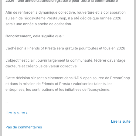
2026 : une année d’adhésion gratuite pour toute la communauté
Afin de renforcer la dynamique collective, l’ouverture et la collaboration
au sein de l’écosystème PrestaShop, il a été décidé que l’année 2026
serait une année blanche de cotisation.
Concrètement, cela signifie que :
L’adhésion à
Friends of
Presta sera gratuite pour toutes et tous en 2026
L’objectif est clair : ouvrir largement la communauté, fédérer davantage
d’acteurs et créer plus de valeur collective
Cette décision s’inscrit pleinement dans l’ADN open source de PrestaShop
et dans la mission de
Friends of
Presta : valoriser les talents, les
entreprises, les contributions et les initiatives de l’écosystème.
…
Adhérez
Lire la suite »
à
Lire la suite
Friends
Pas de commentaires
of
Presta,