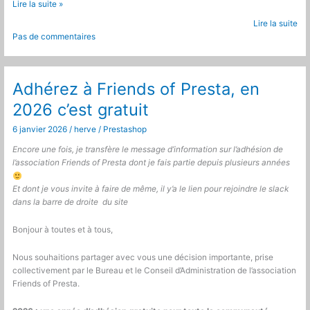
Prestashop
Lire la suite »
:
Lire la suite
Reprise
Pas de commentaires
et
mise
à
jour
Adhérez à Friends of Presta, en
du
2026 c’est gratuit
module
cronjobs
6 janvier 2026
/
herve
/
Prestashop
Encore une fois, je transfère le message d’information sur l’adhésion de
l’association Friends of Presta dont je fais partie depuis plusieurs années
Et dont je vous invite à faire de même, il y’a le lien pour rejoindre le slack
dans la barre de droite du site
Bonjour à toutes et à tous,
Nous souhaitions partager avec vous une décision importante, prise
collectivement par le Bureau et le Conseil d’Administration de l’association
Friends of
Presta.