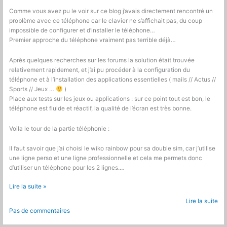
Comme vous avez pu le voir sur ce blog j’avais directement rencontré un
problème avec ce téléphone car le clavier ne s’affichait pas, du coup
impossible de configurer et d’installer le téléphone…
Premier approche du téléphone vraiment pas terrible déjà…
Après quelques recherches sur les forums la solution était trouvée
relativement rapidement, et j’ai pu procéder à la configuration du
téléphone et à l’installation des applications essentielles ( mails // Actus //
Sports // Jeux …
)
Place aux tests sur les jeux ou applications : sur ce point tout est bon, le
téléphone est fluide et réactif, la qualité de l’écran est très bonne.
Voila le tour de la partie téléphonie :
Il faut savoir que j’ai choisi le wiko rainbow pour sa double sim, car j’utilise
une ligne perso et une ligne professionnelle et cela me permets donc
d’utiliser un téléphone pour les 2 lignes.…
Retour
Lire la suite »
d’expérience
Lire la suite
Wiko
Pas de commentaires
Rainbow