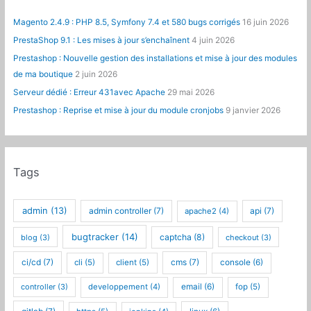
Magento 2.4.9 : PHP 8.5, Symfony 7.4 et 580 bugs corrigés
16 juin 2026
PrestaShop 9.1 : Les mises à jour s’enchaînent
4 juin 2026
Prestashop : Nouvelle gestion des installations et mise à jour des modules
de ma boutique
2 juin 2026
Serveur dédié : Erreur 431avec Apache
29 mai 2026
Prestashop : Reprise et mise à jour du module cronjobs
9 janvier 2026
Tags
admin
(13)
admin controller
(7)
api
(7)
apache2
(4)
bugtracker
(14)
captcha
(8)
blog
(3)
checkout
(3)
ci/cd
(7)
cms
(7)
cli
(5)
client
(5)
console
(6)
controller
(3)
developpement
(4)
email
(6)
fop
(5)