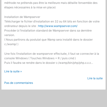
méthode ne prétends pas être la meilleure mais détaille l’ensemble des
étapes nécessaires à la mise en place)
Installation de Wampserver
Télécharger le fichier d’installation en 32 ou 64 bits en fonction de votre
ordinateur depuis le site :
http://www.wampserver.com/
Procéder à l’installation standard de Wampserver dans sa dernière
version.
( Nous partirons du postulat que Wamp sera installé dans le dossier
c:/wamp/ )
Une fois l’installation de wampserver effectuée, il faut se connecter à la
console Windows ( Touches Windows + R / puis cmd )
Puis il faudra se rendre dans le dossier c:/wamp/bin/php/php
.x.x.x
…
Bonnes
Lire la suite »
pratiques
Lire la suite
:
Pas de commentaires
Mise
en
place
d’un
environnement