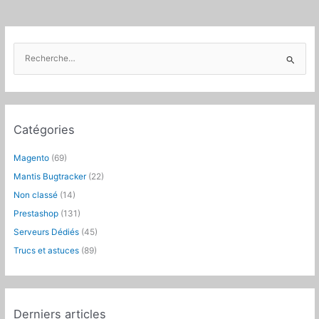
de
développement
normalisé
avec
R
NetBeans
e
c
h
e
Catégories
r
c
Magento
(69)
h
Mantis Bugtracker
(22)
e
Non classé
(14)
r
Prestashop
(131)
:
Serveurs Dédiés
(45)
Trucs et astuces
(89)
Derniers articles