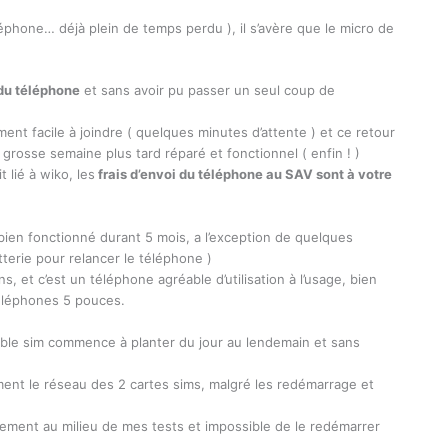
éléphone… déjà plein de temps perdu ), il s’avère que le micro de
du téléphone
et sans avoir pu passer un seul coup de
ment facile à joindre ( quelques minutes d’attente ) et ce retour
rosse semaine plus tard réparé et fonctionnel ( enfin ! )
 lié à wiko, les
frais d’envoi du téléphone au SAV sont à votre
bien fonctionné durant 5 mois, a l’exception de quelques
tterie pour relancer le téléphone )
s, et c’est un téléphone agréable d’utilisation à l’usage, bien
 téléphones 5 pouces.
ouble sim commence à planter du jour au lendemain et sans
ément le réseau des 2 cartes sims, malgré les redémarrage et
ement au milieu de mes tests et impossible de le redémarrer