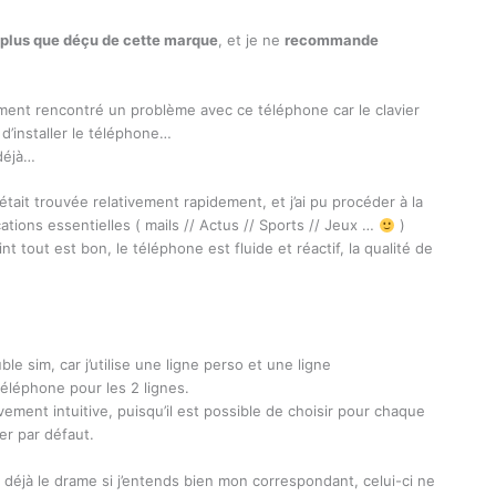
plus que déçu de cette marque
, et je ne
recommande
ement rencontré un problème avec ce téléphone car le clavier
 d’installer le téléphone…
déjà…
tait trouvée relativement rapidement, et j’ai pu procéder à la
cations essentielles ( mails // Actus // Sports // Jeux …
)
nt tout est bon, le téléphone est fluide et réactif, la qualité de
ble sim, car j’utilise une ligne perso et une ligne
téléphone pour les 2 lignes.
vement intuitive, puisqu’il est possible de choisir pour chaque
ser par défaut.
t déjà le drame si j’entends bien mon correspondant, celui-ci ne