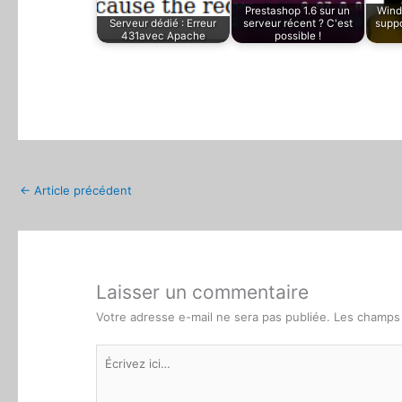
Prestashop 1.6 sur un
Wind
Serveur dédié : Erreur
serveur récent ? C'est
suppo
431avec Apache
possible !
←
Article précédent
Laisser un commentaire
Votre adresse e-mail ne sera pas publiée.
Les champs 
Écrivez
ici…