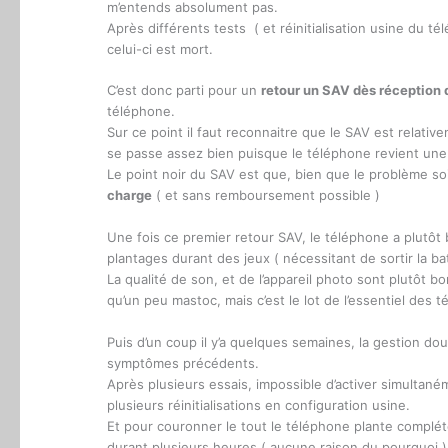
m’entends absolument pas.
Après différents tests ( et réinitialisation usine du t
celui-ci est mort.
C’est donc parti pour un
retour un SAV dès réception 
téléphone.
Sur ce point il faut reconnaitre que le SAV est relative
se passe assez bien puisque le téléphone revient une g
Le point noir du SAV est que, bien que le problème soit
charge
( et sans remboursement possible )
Une fois ce premier retour SAV, le téléphone a plutôt 
plantages durant des jeux ( nécessitant de sortir la ba
La qualité de son, et de l’appareil photo sont plutôt bon
qu’un peu mastoc, mais c’est le lot de l’essentiel des
Puis d’un coup il y’a quelques semaines, la gestion d
symptômes précédents.
Après plusieurs essais, impossible d’activer simultan
plusieurs réinitialisations en configuration usine.
Et pour couronner le tout le téléphone plante complét
durant plusieurs heures ( aucune raison du pourquoi )