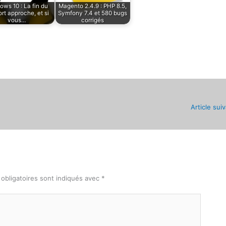
ows 10 : La fin du
Magento 2.4.9 : PHP 8.5,
rt approche, et si
Symfony 7.4 et 580 bugs
vous…
corrigés
Article sui
obligatoires sont indiqués avec
*