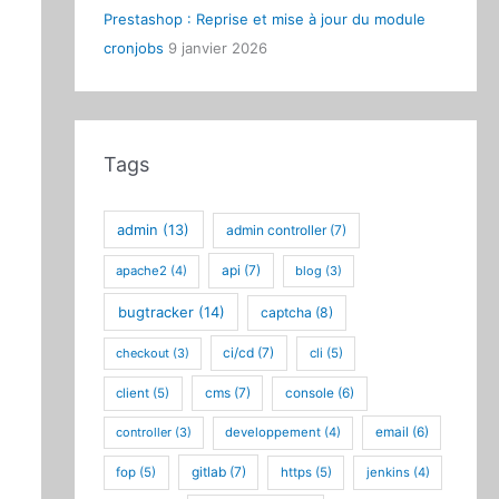
Prestashop : Reprise et mise à jour du module
cronjobs
9 janvier 2026
Tags
admin
(13)
admin controller
(7)
api
(7)
apache2
(4)
blog
(3)
bugtracker
(14)
captcha
(8)
ci/cd
(7)
checkout
(3)
cli
(5)
cms
(7)
client
(5)
console
(6)
controller
(3)
developpement
(4)
email
(6)
gitlab
(7)
fop
(5)
https
(5)
jenkins
(4)