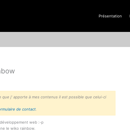
Présentation
inbow
n que j' apporte à mes contenus il est possible que celui-ci
ormulaire de contact
.
du développement web :-p
ne le wiko rainbow.