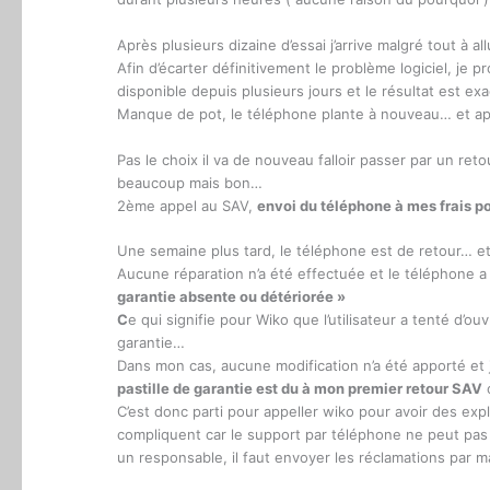
Après plusieurs dizaine d’essai j’arrive malgré tout à a
Afin d’écarter définitivement le problème logiciel, je pr
disponible depuis plusieurs jours et le résultat est e
Manque de pot, le téléphone plante à nouveau… et apr
Pas le choix il va de nouveau falloir passer par un r
beaucoup mais bon…
2ème appel au SAV,
envoi du téléphone à mes frais po
Une semaine plus tard, le téléphone est de retour… et 
Aucune réparation n’a été effectuée et le téléphone a 
garantie absente ou détériorée »
C
e qui signifie pour Wiko que l’utilisateur a tenté d’ou
garantie…
Dans mon cas, aucune modification n’a été apporté et j
pastille de garantie est du à mon premier retour SAV
o
C’est donc parti pour appeller wiko pour avoir des expl
compliquent car le support par téléphone ne peut pa
un responsable, il faut envoyer les réclamations par ma