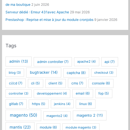
de ma boutique
2 juin 2026
Serveur dédié : Erreur 431avec Apache
29 mai 2026
Prestashop : Reprise et mise à jour du module cronjobs
9 janvier 2026
Tags
admin
(13)
admin controller
(7)
api
(7)
apache2
(4)
bugtracker
(14)
captcha
(8)
blog
(3)
checkout
(3)
ci/cd
(7)
cms
(7)
cli
(5)
client
(5)
console
(6)
controller
(3)
developpement
(4)
email
(6)
fop
(5)
gitlab
(7)
https
(5)
jenkins
(4)
linux
(6)
magento
(50)
magento 2
(11)
magento2
(4)
mantis
(22)
module
(6)
module magento
(3)