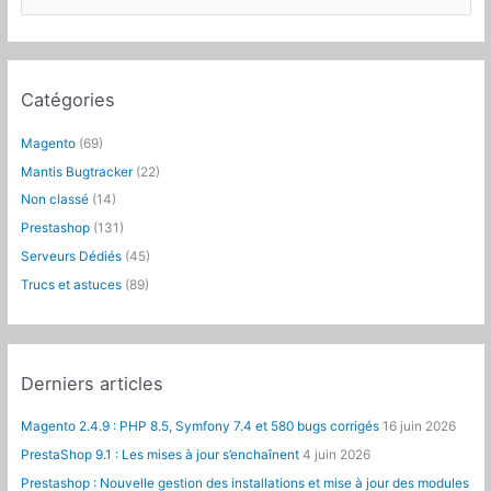
e
c
h
e
Catégories
r
c
Magento
(69)
h
Mantis Bugtracker
(22)
e
Non classé
(14)
r
Prestashop
(131)
:
Serveurs Dédiés
(45)
Trucs et astuces
(89)
Derniers articles
Magento 2.4.9 : PHP 8.5, Symfony 7.4 et 580 bugs corrigés
16 juin 2026
PrestaShop 9.1 : Les mises à jour s’enchaînent
4 juin 2026
Prestashop : Nouvelle gestion des installations et mise à jour des modules