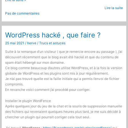
Lire la suite »
2
Lire la suite
module
Pas de commentaires
pour
visualiser
les
pdfs
WordPress hacké , que faire ?
dans
25 mai 2021
/
herve
/
Trucs et astuces
le
navigateur
Suite à la remarque d’un visiteur ( que je remercie encore au passage ), j’ai
découvert récemment que le blog avait été hacké et que du contenu de
spam était hébergé sur mon domaine.
Ce blog comme beaucoup d’autres utilise WordPress, et à la fois la version
globale de WordPress et les plugins sont mis à jour régulièrement.
Je n’ai pas trouvé quelle est la faille initiale qui a permis l’envoi de fichier
compromis.
En revanche voici comment j’ai procédé pour corriger.
Installer le plugin WordFence
Après quelques jour du jeu de la chat et la souris de suppression manuelle
des fichiers qui revenaient quelques heures plus tard, je me suis décidé à
chercher un plugin qui pourrait corriger cela tout seul.