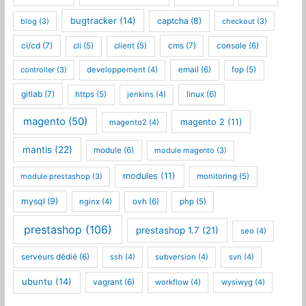
bugtracker
(14)
captcha
(8)
blog
(3)
checkout
(3)
ci/cd
(7)
cms
(7)
cli
(5)
client
(5)
console
(6)
controller
(3)
developpement
(4)
email
(6)
fop
(5)
gitlab
(7)
https
(5)
jenkins
(4)
linux
(6)
magento
(50)
magento 2
(11)
magento2
(4)
mantis
(22)
module
(6)
module magento
(3)
modules
(11)
module prestashop
(3)
monitoring
(5)
mysql
(9)
nginx
(4)
ovh
(6)
php
(5)
prestashop
(106)
prestashop 1.7
(21)
seo
(4)
serveurs dédié
(6)
ssh
(4)
subversion
(4)
svn
(4)
ubuntu
(14)
vagrant
(6)
workflow
(4)
wysiwyg
(4)