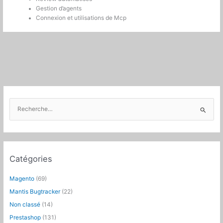
Gestion d’agents
Connexion et utilisations de Mcp
R
e
c
h
e
Catégories
r
c
Magento
(69)
h
Mantis Bugtracker
(22)
e
Non classé
(14)
r
Prestashop
(131)