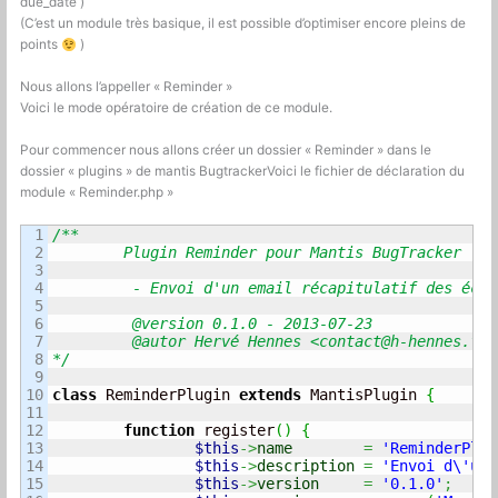
due_date )
(C’est un module très basique, il est possible d’optimiser encore pleins de
points
)
Nous allons l’appeller « Reminder »
Voici le mode opératoire de création de ce module.
Pour commencer nous allons créer un dossier « Reminder » dans le
dossier « plugins » de mantis BugtrackerVoici le fichier de déclaration du
module « Reminder.php »
1

/**

2

	Plugin Reminder pour Mantis BugTracker :

3

4

	 - Envoi d'un email récapitulatif des échéances de la semaine aux développeurs

5

6

	 @version 0.1.0 - 2013-07-23

7

	 @autor Hervé Hennes <
contact@h-hennes.fr-
8

*/
9

10

class
 ReminderPlugin 
extends
 MantisPlugin 
{
11

12

function
 register
(
)
{
13

$this
->
name
=
'ReminderPlug
14

$this
->
description
=
'Envoi d\'un 
15

$this
->
version
=
'0.1.0'
;