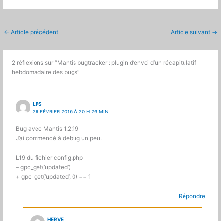
←
Article précédent
Article suivant
→
2 réflexions sur “Mantis bugtracker : plugin d’envoi d’un récapitulatif
hebdomadaire des bugs”
LPS
29 FÉVRIER 2016 À 20 H 26 MIN
Bug avec Mantis 1.2.19
J’ai commencé à debug un peu.
L19 du fichier config.php
– gpc_get(‘updated’)
+ gpc_get(‘updated’, 0) == 1
Répondre
HERVE