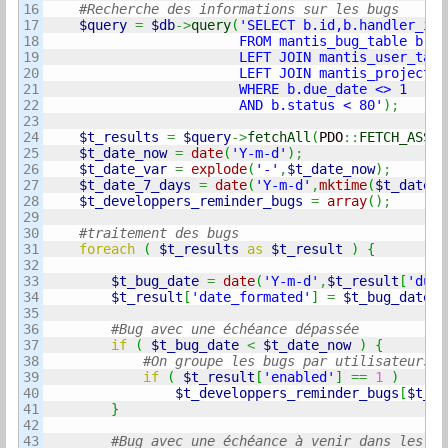
16

17

$query
=
$db
->
query
(
'SELECT b.id,b.handler_id,
18

                        FROM mantis_bug_table b

19

                        LEFT JOIN mantis_user_tabl
20

                        LEFT JOIN mantis_project_t
21

                        WHERE b.due_date <> 1

22

                        AND b.status < 80'
)
;
23

24

$t_results
=
$query
->
fetchAll
(
PDO
::
FETCH_ASSOC
25

$t_date_now
=
date
(
'Y-m-d'
)
;
26

$t_date_var
=
explode
(
'-'
,
$t_date_now
)
;
27

$t_date_7_days
=
date
(
'Y-m-d'
,
mktime
(
$t_date_v
28

$t_developpers_reminder_bugs
=
array
(
)
;
29

30

31

foreach
(
$t_results
as
$t_result
)
{
32

33

$t_bug_date
=
date
(
'Y-m-d'
,
$t_result
[
'due_
34

$t_result
[
'date_formated'
]
=
$t_bug_date
;
35

36

37

if
(
$t_bug_date
<
$t_date_now
)
{
38

39

if
(
$t_result
[
'enabled'
]
==
1
)
40

$t_developpers_reminder_bugs
[
$t_re
41

}
42

43
