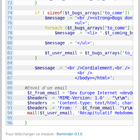
72

}
73

74

if
(
sizeof
(
$t_bugs_arrays
[
'to_come'
]
)
)
{
75

$message
.=
'<br /><strong>Bugs dont l
76

                        <ul>'
;
77

foreach
(
$t_bugs_arrays
[
'to_come'
]
as
78

$message
.=
'<li> '
.
$t_coming_bug
[
79

80

$message
.=
'</ul>'
;
81

82

$t_user_email
=
$t_bugs_arrays
[
'to_com
83

}
84

85

$message
.=
'<br />Cordialement,<br />

86

                         <br />

87

                        </body></html>'
;
88

89

90

$t_from_email
=
'Dev Europe Internet <
dev@eur
91

$headers 
=
'MIME-Version: 1.0'
.
"
\r
\n
"
;
92

$headers
.=
'Content-type: text/html; charset
93

$headers
.=
'From: '
.
$t_from_email
.
"
\r
\n
"
;
94

mail
(
$t_user_email
,
'Récapitulatif Hebdommada
95

}
Pour télécharger ce module :
Reminder-0.1.0