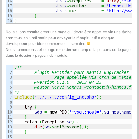
16

$this
->
requires
=
array
(
'Mantis
17

$this
->
author
=
'Hennes Hervé
18

$this
->
url
=
'http://www.h
19

}
}
Nous allons ensuite créer une page qui devra être appellée via une tâche
cron tous les lundi matin pour envoyer le récapitulatif à chaque
développeur pour bien commencer la semaine
Nous nommerons cette page reminder-cron.php et la plaçons cette page
dans le dossier « pages » du module.
1

/**

2

	Plugin Reminder pour Mantis BugTracker :

3

		Page appellée via cron de manière hebdomadaire pour envoyer un récapitulatif des bugs en attente de traitement	

4

	@version 0.1.0 - 2013-07-23

5

	@autor Hervé Hennes <
contact@h-hennes.fr
>

6

*/
7

include
(
'../../../config_inc.php'
)
;
8

9

    try 
{
10

$db
=
new
 PDO
(
'mysql:host='
.
$g_hostname
.
';
11

}
12

    catch 
(
Exception 
$e
)
{
13

die
(
$e
->
getMessage
(
)
)
;
14

}
15
