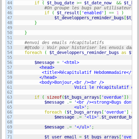
44

if
(
$t_bug_date
>=
$t_date_now 
&&
$t_bug
45

46

if
(
$t_result
[
'enabled'
]
==
1
)
47

$t_developpers_reminder_bugs
[
$t_re
48

}
49

50

}
51

52

53

54

foreach
(
$t_developpers_reminder_bugs
as
$t_u
55

56

$message
=
'<html>

57

          <head>

58

           <title>Récapitulatif Hebdommadaire</titl
59

          </head>

60

          <body>Bonjour,<br /><br />

61

                        Voici le récapitulatif des
62

63

if
(
sizeof
(
$t_bugs_arrays
[
'overdue'
]
)
)
{
64

$message
.=
'<br /><strong>Bugs dont l
65

                        <ul>'
;
66

foreach
(
$t_bugs_arrays
[
'overdue'
]
as
67

$message
.=
'<li>'
.
$t_overdue_bug
[
68

69

$message
.=
'</ul>'
;
70

71

$t_user_email
=
$t_bugs_arrays
[
'overdu