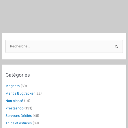
R
e
c
h
e
Catégories
r
c
Magento
(69)
h
Mantis Bugtracker
(22)
e
Non classé
(14)
r
Prestashop
(131)
:
Serveurs Dédiés
(45)
Trucs et astuces
(89)