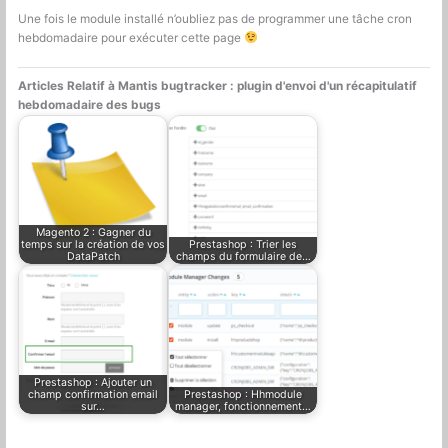
Une fois le module installé n’oubliez pas de programmer une tâche cron
hebdomadaire pour exécuter cette page
Articles Relatif à Mantis bugtracker : plugin d'envoi d'un récapitulatif
hebdomadaire des bugs
Magento 2 : Gagner du
temps sur la création de vos
Prestashop : Trier les
DataPatch
champs du formulaire de…
Prestashop : Ajouter un
champ confirmation email
Prestashop : Hhmodule
sur…
manager, fonctionnement…