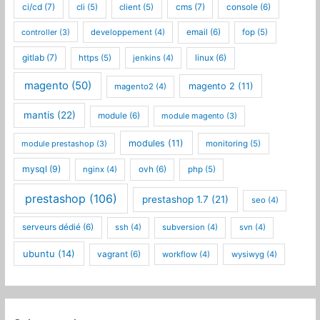
ci/cd
(7)
cms
(7)
cli
(5)
client
(5)
console
(6)
controller
(3)
developpement
(4)
email
(6)
fop
(5)
gitlab
(7)
https
(5)
jenkins
(4)
linux
(6)
magento
(50)
magento 2
(11)
magento2
(4)
mantis
(22)
module
(6)
module magento
(3)
modules
(11)
module prestashop
(3)
monitoring
(5)
mysql
(9)
nginx
(4)
ovh
(6)
php
(5)
prestashop
(106)
prestashop 1.7
(21)
seo
(4)
serveurs dédié
(6)
ssh
(4)
subversion
(4)
svn
(4)
ubuntu
(14)
vagrant
(6)
workflow
(4)
wysiwyg
(4)