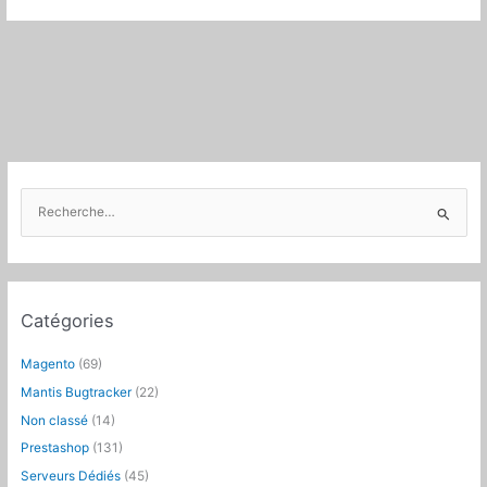
R
e
c
h
e
Catégories
r
c
Magento
(69)
h
Mantis Bugtracker
(22)
e
Non classé
(14)
r
Prestashop
(131)
:
Serveurs Dédiés
(45)