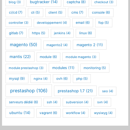
bugtracker
(14)
captcha
(8)
blog
(3)
checkout
(3)
ci/cd
(7)
cms
(7)
cli
(5)
client
(5)
console
(6)
controller
(3)
developpement
(4)
email
(6)
fop
(5)
gitlab
(7)
https
(5)
jenkins
(4)
linux
(6)
magento
(50)
magento 2
(11)
magento2
(4)
mantis
(22)
module
(6)
module magento
(3)
modules
(11)
module prestashop
(3)
monitoring
(5)
mysql
(9)
nginx
(4)
ovh
(6)
php
(5)
prestashop
(106)
prestashop 1.7
(21)
seo
(4)
serveurs dédié
(6)
ssh
(4)
subversion
(4)
svn
(4)
ubuntu
(14)
vagrant
(6)
workflow
(4)
wysiwyg
(4)