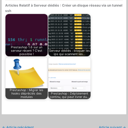
Articles Relatif à Serveur dédiés : Créer un disque réseau via un tunnel
ssh
Prestashop 1.6 sur un
serveur récent ? C'est
Serveur dédiés : bloquer les
possible !
ips qui scannent les…
Prestashop : Migrer les
hooks dépréciés des
Prestashop : Déploiement
modules
continu, qui peut livrer du…
←
Article précédent
Article suivant
→