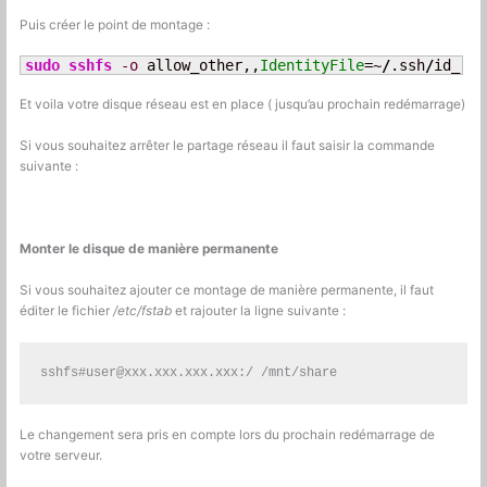
Puis créer le point de montage :
sudo
sshfs
-o
 allow_other,,
IdentityFile
=~
/
.ssh
/
id_rsa
Et voila votre disque réseau est en place ( jusqu’au prochain redémarrage)
Si vous souhaitez arrêter le partage réseau il faut saisir la commande
suivante :
Monter le disque de manière permanente
Si vous souhaitez ajouter ce montage de manière permanente, il faut
éditer le fichier
/etc/fstab
et rajouter la ligne suivante :
sshfs#
user@xxx.xxx.xxx.xxx
:/ /mnt/share
Le changement sera pris en compte lors du prochain redémarrage de
votre serveur.