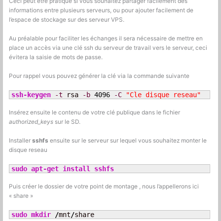
Ceci peut être pratique si vous souhaitez partager facilement des
informations entre plusieurs serveurs, ou pour ajouter facilement de
l’espace de stockage sur des serveur VPS.
Au préalable pour faciliter les échanges il sera nécessaire de mettre en
place un accès via une clé ssh du serveur de travail vers le serveur, ceci
évitera la saisie de mots de passe.
Pour rappel vous pouvez générer la clé via la commande suivante
ssh-keygen
-t
 rsa 
-b
4096
-C
"Cle disque reseau"
Insérez ensuite le contenu de votre clé publique dans le fichier
authorized_keys
sur le SD.
Installer
sshfs
ensuite sur le serveur sur lequel vous souhaitez monter le
disque reseau
sudo
apt-get install
sshfs
Puis créer le dossier de votre point de montage , nous l’appellerons ici
« share »
sudo
mkdir
/
mnt
/
share