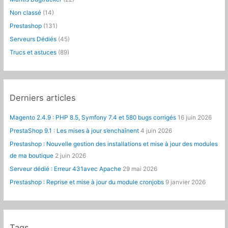
e
Non classé
(14)
r
Prestashop
(131)
:
Serveurs Dédiés
(45)
Trucs et astuces
(89)
Derniers articles
Magento 2.4.9 : PHP 8.5, Symfony 7.4 et 580 bugs corrigés
16 juin 2026
PrestaShop 9.1 : Les mises à jour s’enchaînent
4 juin 2026
Prestashop : Nouvelle gestion des installations et mise à jour des modules
de ma boutique
2 juin 2026
Serveur dédié : Erreur 431avec Apache
29 mai 2026
Prestashop : Reprise et mise à jour du module cronjobs
9 janvier 2026
Tags