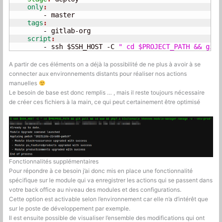
    only
        - master
    tags
        - gitlab-org
    script
        - ssh $SSH_HOST -C 
" cd $PROJECT_PATH && git 
A partir de ces éléments on a déjà la possibilité de ne plus à avoir à se
connecter aux environnements distants pour réaliser nos actions
manuelles
Le besoin de base est donc remplis … , mais il reste toujours nécessaire
de créer ces fichiers à la main, ce qui peut certainement être optimisé
Fonctionnalités supplémentaires
Pour répondre à ce besoin j’ai donc mis en place une fonctionnalité
spécifique sur le module qui va enregistrer les actions qui se passent dans
votre back office au niveau des modules et des configurations.
Cette option est activable selon l’environnement car elle n’a d’intérêt que
sur le poste de développement par exemple.
Il est ensuite possible de visualiser l’ensemble des modifications qui ont