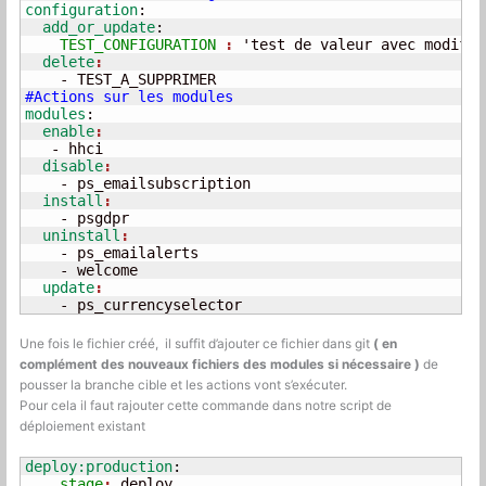
configuration
:
  add_or_update
:
    TEST_CONFIGURATION 
: 
'test de valeur avec modif'
  delete
#Actions sur les modules
modules
:
  enable
   - hhci
  disable
    - ps_emailsubscription
  install
    - psgdpr
  uninstall
    - ps_emailalerts

    - welcome
  update
    - ps_currencyselector
Une fois le fichier créé, il suffit d’ajouter ce fichier dans git
( en
complément des nouveaux fichiers des modules si nécessaire )
de
pousser la branche cible et les actions vont s’exécuter.
Pour cela il faut rajouter cette commande dans notre script de
déploiement existant
deploy:production
:
    stage
: 
deploy