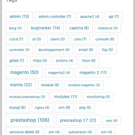
admin
(13)
admin controller
(7)
api
(7)
apache2
(4)
bugtracker
(14)
captcha
(8)
blog
(3)
checkout
(3)
ci/cd
(7)
cms
(7)
cli
(5)
client
(5)
console
(6)
controller
(3)
developpement
(4)
email
(6)
fop
(5)
gitlab
(7)
https
(5)
jenkins
(4)
linux
(6)
magento
(50)
magento 2
(11)
magento2
(4)
mantis
(22)
module
(6)
module magento
(3)
modules
(11)
module prestashop
(3)
monitoring
(5)
mysql
(9)
nginx
(4)
ovh
(6)
php
(5)
prestashop
(106)
prestashop 1.7
(21)
seo
(4)
serveurs dédié
(6)
ssh
(4)
subversion
(4)
svn
(4)