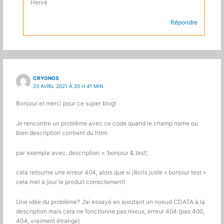
Hervé
Répondre
CRYONOS
23 AVRIL 2021 À 20 H 41 MIN
Bonjour et merci pour ce super blog!
Je rencontre un problème avec ce code quand le champ name ou
bien description contient du html:
par exemple avec: description = ‘bonjour & test’;
cela retourne une erreur 404, alors que si j’écris juste « bonjour test »
cela met à jour le produit correctement!
Une idée du problème? J’ai essayé en ajoutant un noeud CDATA à la
description mais cela ne fonctionne pas mieux, erreur 404 (pas 400,
404, vraiment étrange)