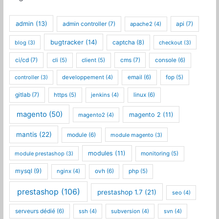
admin
(13)
admin controller
(7)
api
(7)
apache2
(4)
bugtracker
(14)
captcha
(8)
blog
(3)
checkout
(3)
ci/cd
(7)
cms
(7)
cli
(5)
client
(5)
console
(6)
controller
(3)
developpement
(4)
email
(6)
fop
(5)
gitlab
(7)
https
(5)
jenkins
(4)
linux
(6)
magento
(50)
magento 2
(11)
magento2
(4)
mantis
(22)
module
(6)
module magento
(3)
modules
(11)
module prestashop
(3)
monitoring
(5)
mysql
(9)
nginx
(4)
ovh
(6)
php
(5)
prestashop
(106)
prestashop 1.7
(21)
seo
(4)
serveurs dédié
(6)
ssh
(4)
subversion
(4)
svn
(4)