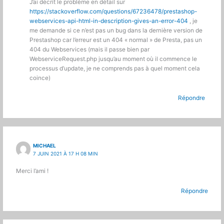
J’ai décrit le problème en détail sur
https://stackoverflow.com/questions/67236478/prestashop-
webservices-api-html-in-description-gives-an-error-404
, je
me demande si ce n’est pas un bug dans la dernière version de
Prestashop car l’erreur est un 404 « normal » de Presta, pas un
404 du Webservices (mais il passe bien par
WebserviceRequest.php jusqu’au moment où il commence le
processus d’update, je ne comprends pas à quel moment cela
coince)
Répondre
MICHAEL
7 JUIN 2021 À 17 H 08 MIN
Merci l’ami !
Répondre