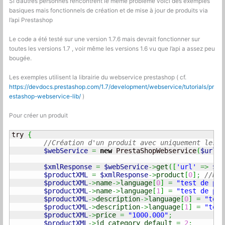
Si d’autres personnes rencontrent le même problème voici des exemples
basiques mais fonctionnels de création et de mise à jour de produits via
l’api Prestashop
Le code a été testé sur une version 1.7.6 mais devrait fonctionner sur
toutes les versions 1.7 , voir même les versions 1.6 vu que l’api a assez peu
bougée.
Les exemples utilisent la librairie du webservice prestashop ( cf.
https://devdocs.prestashop.com/1.7/development/webservice/tutorials/pr
estashop-webservice-lib/
)
Pour créer un produit
try 
{
//Création d'un produit avec uniquement les c
$webService
=
new
 PrestaShopWebservice
(
$url
,
$xmlResponse
=
$webService
->
get
(
[
'url'
=>
$ur
$productXML
=
$xmlResponse
->
product
[
0
]
;
//Réc
$productXML
->
name
->
language
[
0
]
=
"test de pro
$productXML
->
name
->
language
[
1
]
=
"test de pro
$productXML
->
description
->
language
[
0
]
=
"test
$productXML
->
description
->
language
[
1
]
=
"test
$productXML
->
price
=
"1000.000"
;
$productXML
->
id_category_default
=
2
;