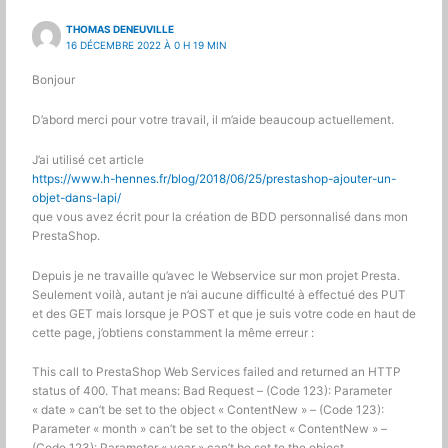
THOMAS DENEUVILLE
16 DÉCEMBRE 2022 À 0 H 19 MIN
Bonjour
D’abord merci pour votre travail, il m’aide beaucoup actuellement.
J’ai utilisé cet article
https://www.h-hennes.fr/blog/2018/06/25/prestashop-ajouter-un-
objet-dans-lapi/
que vous avez écrit pour la création de BDD personnalisé dans mon
PrestaShop.
Depuis je ne travaille qu’avec le Webservice sur mon projet Presta.
Seulement voilà, autant je n’ai aucune difficulté à effectué des PUT
et des GET mais lorsque je POST et que je suis votre code en haut de
cette page, j’obtiens constamment la même erreur :
This call to PrestaShop Web Services failed and returned an HTTP
status of 400. That means: Bad Request – (Code 123): Parameter
« date » can’t be set to the object « ContentNew » – (Code 123):
Parameter « month » can’t be set to the object « ContentNew » –