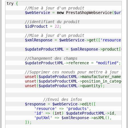
try 
{
//Mise à jour d'un produit
$webService
=
new
 PrestaShopWebservice
(
$url
,
//identifiant du produit
$idProduct
=
22
;
//Mise à jour d'un produit
$xmlResponse
=
$webService
->
get
(
[
'resource'
=
$updateProductXML
=
$xmlResponse
->
product
[
0
]
;
//Changement des champs
$updateProductXML
->
reference
=
"modified"
;
//Supprimer ces noeuds pour mettre à jour sin
unset
(
$updateProductXML
->
manufacturer_name
)
;
unset
(
$updateProductXML
->
position_in_category
unset
(
$updateProductXML
->
quantity
)
;
//Envoi des infos
$response
=
$webService
->
edit
(
[
'resource'
=>
'products'
,
'id'
=>
(
int
)
$updateProductXML
->
id
,
'putXml'
=>
$xmlResponse
->
asXML
(
)
,
]
)
;