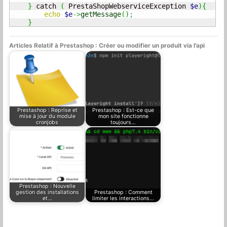
}
 catch 
(
 PrestaShopWebserviceException 
$e
)
{
echo
$e
->
getMessage
(
)
;
}
Articles Relatif à Prestashop : Créer ou modifier un produit via l'api
Prestashop : Reprise et
Prestashop : Est-ce que
mise à jour du module
mon site fonctionne
cronjobs
toujours…
Prestashop : Nouvelle
gestion des installations
Prestashop : Comment
et…
limiter les interactions…