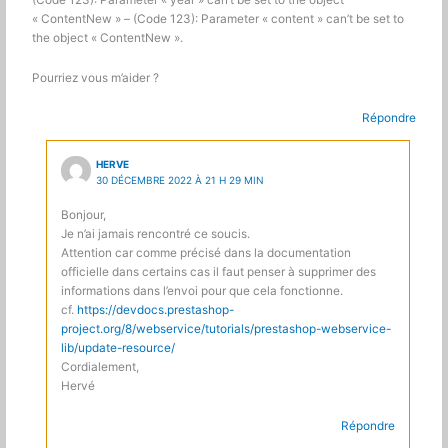
(Code 123): Parameter « year » can’t be set to the object
« ContentNew » – (Code 123): Parameter « content » can’t be set to
the object « ContentNew ».
Pourriez vous m’aider ?
Répondre
HERVE
30 DÉCEMBRE 2022 À 21 H 29 MIN
Bonjour,
Je n’ai jamais rencontré ce soucis.
Attention car comme précisé dans la documentation
officielle dans certains cas il faut penser à supprimer des
informations dans l’envoi pour que cela fonctionne.
cf.
https://devdocs.prestashop-
project.org/8/webservice/tutorials/prestashop-webservice-
lib/update-resource/
Cordialement,
Hervé
Répondre