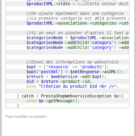
$productXML
->
state
=
1
;
//Cette valeur doit êt
//On ajoute également dans une catégorie
//La première catégorie est déjà présente dan
$productXML
->
associations
->
categories
->
catego
//Si on veut en ajouter d'autres il faut proc
$categoriesNode
=
$productXML
->
associations
->
$categoriesNode
->
addChild
(
'category'
)
->
addChi
$categoriesNode
->
addChild
(
'category'
)
->
addChi
//Envoi des informations au webservice
$opt
=
[
'resource'
=>
'products'
]
;
$opt
[
'postXml'
]
=
$xmlResponse
->
asXML
(
)
;
$return
=
$webService
->
add
(
$opt
)
;
$id
=
$return
->
product
->
id
;
echo
"Création du produit 
$id
 <br />"
;
}
 catch 
(
 PrestaShopWebserviceException 
$e
)
{
echo
$e
->
getMessage
(
)
;
}
Pour modifier un produit :