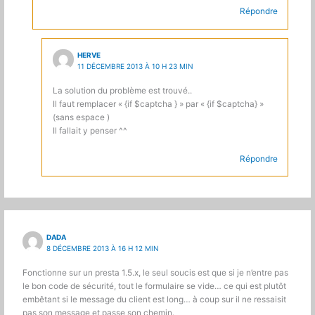
Répondre
HERVE
11 DÉCEMBRE 2013 À 10 H 23 MIN
La solution du problème est trouvé..
Il faut remplacer « {if $captcha } » par « {if $captcha} »
(sans espace )
Il fallait y penser ^^
Répondre
DADA
8 DÉCEMBRE 2013 À 16 H 12 MIN
Fonctionne sur un presta 1.5.x, le seul soucis est que si je n’entre pas
le bon code de sécurité, tout le formulaire se vide… ce qui est plutôt
embêtant si le message du client est long… à coup sur il ne ressaisit
pas son message et passe son chemin.