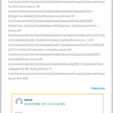
/var/www/clients/client2/web2/web/modules/eicaptcha/eicaptcha.p
hp:400 Stack trace: #0
/var/www/clients/client2/web2/web/classes/Hook.php(591):
EiCaptcha->hookContactFormAccess(Array) #1
/var/www/clients/client2/web2/web/classes/Hook.php(546):
HookCore::coreCallHook(Object(EiCaptcha), ‘hookcontactForm…’,
Array) #2
/var/www/clients/client2/web2/web/override/controllers/front/Conta
ctController.php(9): HookCore::exec(‘contactFormAcce…’) #3
/var/www/clients/client2/web2/web/classes/controller/Controller.ph
p(171): ContactController->checkAccess() #4
/var/www/clients/client2/web2/web/classes/Dispatcher.php(367):
ControllerCore->run() #5
/var/www/clients/client2/web2/web/index.php(28): DispatcherCore-
>dispatch() #6 {main} thrown in
/var/www/clients/client2/web2/web/modules/eicaptcha/eicaptcha.p
hp on line 400
Répondre
HERVE
26 OCTOBRE 2017 À 22 H 32 MIN
Hello,