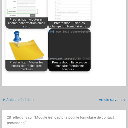
Prestashop : Ajouter un
champ confirmation email
Prestashop : Trier les
sur…
champs du formulaire de…
Prestashop : Migrer les
Prestashop : Est-ce que
hooks dépréciés des
mon site fonctionne
modules
toujours…
←
Article précédent
Article suivant
→
28 réflexions sur “Module (re) captcha pour le formulaire de contact
prestashop”