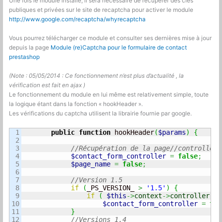
Une fois le module installé, il sera nécessaire de récupérer des clés
publiques et privées sur le site de recaptcha pour activer le module
http://www.google.com/recaptcha/whyrecaptcha
Vous pourrez télécharger ce module et consulter ses dernières mise à jour
depuis la page
Module (re)Captcha pour le formulaire de contact
prestashop
(Note : 05/05/2014 : Ce fonctionnement n’est plus d’actualité , la
vérification est fait en ajax )
Le fonctionnement du module en lui même est relativement simple, toute
la logique étant dans la fonction « hookHeader ».
Les vérifications du captcha utilisent la librairie fournie par google.
1

public
function
 hookHeader
(
$params
)
{
2

3

//Récupération de la page//controller 
4

$contact_form_controller
=
false
;
5

$page_name
=
false
;
6

7

//Version 1.5
8

if
(
_PS_VERSION_ 
>
'1.5'
)
{
9

if
(
$this
->
context
->
controller
 in
10

$contact_form_controller
=
tru
11

}
12

//Versions 1.4