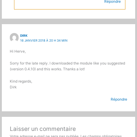
Répondre
DIRK
16 JANVIER 2018 À 20 H 34 MIN
Hi Herve,
Sorry for the late reply. I downloaded the module like you suggested
(version 0.4.10) and this works. Thanks a lot!
Kind regards,
Dirk
Répondre
Laisser un commentaire
Votre adresse e-mail ne sera pas publiée.
Les champs obligatoires