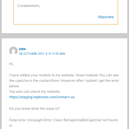
Cordialement,
Répondre
DIRK
26 OCTOBRE 2017 À 21 H 25 MIN
Hi,
I have added your module to my website. Great module! You can see
the captcha in the contactform. However after I submit I get the error
below.
You also can check my website:
https://staging.hqdrones.com/contact-us
Do you know what the issue is?
Fatal error: Uncaught Error: Class ‘ReCaptcha\ReCaptcha’ not found
in