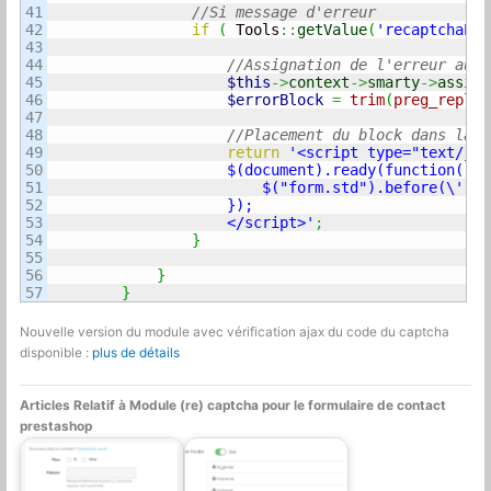
41

//Si message d'erreur
42

if
(
 Tools
::
getValue
(
'recaptchaErr
43

44

//Assignation de l'erreur au t
45

$this
->
context
->
smarty
->
assign
46

$errorBlock
=
trim
(
preg_replac
47

48

//Placement du block dans la p
49

return
'<script type="text/jav
50

                    $(document).ready(function(){

51

                        $("form.std").before(\''
.
$
52

                    });

53

                    </script>'
;
54

}
55

56

}
}
Nouvelle version du module avec vérification ajax du code du captcha
disponible :
plus de détails
Articles Relatif à Module (re) captcha pour le formulaire de contact
prestashop