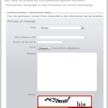
Voici donc un module qui vous permettra d’ajouter l’excellent
« Recaptcha » de google à votre formulaire de contact prestashop.