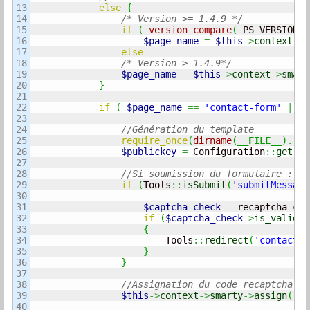
13

else
{
14

/* Version >= 1.4.9 */
15

if
(
version_compare
(
_PS_VERSION_
,
16

$page_name
=
$this
->
context
->
s
17

else
18

/* Version > 1.4.9*/
19

$page_name
=
$this
->
context
->
smart
20

}
21

22

if
(
$page_name
==
'contact-form'
||
$
23

24

//Génération du template
25

require_once
(
dirname
(
__FILE__
)
.
'/l
26

$publickey
=
 Configuration
::
get
(
'C
27

28

//Si soumission du formulaire :   
29

if
(
Tools
::
isSubmit
(
'submitMessage
30

31

$captcha_check
=
 recaptcha_che
32

if
(
$captcha_check
->
is_valid
!
33

{
34

                        Tools
::
redirect
(
'contact-f
35

}
36

}
37

38

//Assignation du code recaptcha
39

$this
->
context
->
smarty
->
assign
(
'ca
40
