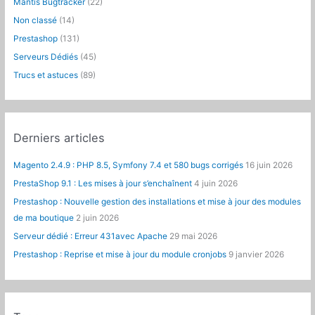
Mantis Bugtracker
(22)
e
Non classé
(14)
r
Prestashop
(131)
:
Serveurs Dédiés
(45)
Trucs et astuces
(89)
Derniers articles
Magento 2.4.9 : PHP 8.5, Symfony 7.4 et 580 bugs corrigés
16 juin 2026
PrestaShop 9.1 : Les mises à jour s’enchaînent
4 juin 2026
Prestashop : Nouvelle gestion des installations et mise à jour des modules
de ma boutique
2 juin 2026
Serveur dédié : Erreur 431avec Apache
29 mai 2026
Prestashop : Reprise et mise à jour du module cronjobs
9 janvier 2026