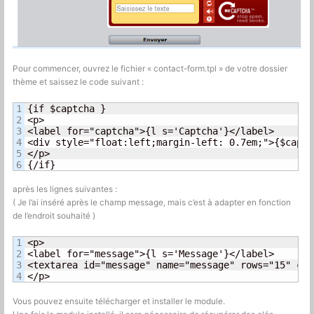
Pour commencer, ouvrez le fichier « contact-form.tpl » de votre dossier
thème et saissez le code suivant :
1

{if $captcha }

2

<p>

3

<label for="captcha">{l s='Captcha'}</label>

4

<div style="float:left;margin-left: 0.7em;">{$captc
5

</p>

{/if}
après les lignes suivantes :
( Je l’ai inséré après le champ message, mais c’est à adapter en fonction
de l’endroit souhaité )
1

<p>

2

<label for="message">{l s='Message'}</label>

3

<textarea id="message" name="message" rows="15" col
</p>
Vous pouvez ensuite télécharger et installer le module.