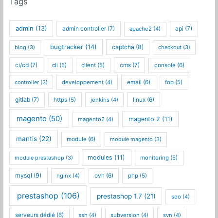
Tags
admin
(13)
admin controller
(7)
api
(7)
apache2
(4)
bugtracker
(14)
captcha
(8)
blog
(3)
checkout
(3)
ci/cd
(7)
cms
(7)
cli
(5)
client
(5)
console
(6)
controller
(3)
developpement
(4)
email
(6)
fop
(5)
gitlab
(7)
https
(5)
jenkins
(4)
linux
(6)
magento
(50)
magento 2
(11)
magento2
(4)
mantis
(22)
module
(6)
module magento
(3)
modules
(11)
module prestashop
(3)
monitoring
(5)
mysql
(9)
nginx
(4)
ovh
(6)
php
(5)
prestashop
(106)
prestashop 1.7
(21)
seo
(4)
serveurs dédié
(6)
ssh
(4)
subversion
(4)
svn
(4)