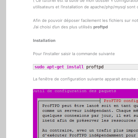
( Ce tutoriel est la suite de mon dossier « configurati
utilisateurs et l’installation de apache/php/mysql sont 
Afin de pouvoir déposer facilement les fichiers sur not
J’ai choisi d’un des plus utilisés
proftpd
Installation
Pour l’installer saisir la commande suivante
sudo
apt-get
install
 proftpd
La fenêtre de configuration suivante apparait ensuite 