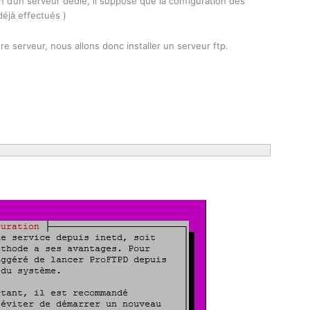
on d’un serveur dédié, il suppose que la configuration des
déjà effectués )
re serveur, nous allons donc installer un serveur ftp.
: