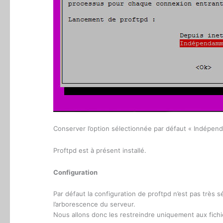
Conserver l’option sélectionnée par défaut « Indépe
Proftpd est à présent installé.
Configuration
Par défaut la configuration de proftpd n’est pas très s
l’arborescence du serveur.
Nous allons donc les restreindre uniquement aux fichi