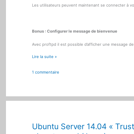
Les utilisateurs peuvent maintenant se connecter à vot
Bonus : Configurer le message de bienvenue
Avec proftpd il est possible d’afficher une message de 
Ubuntu
Lire la suite »
Server
14.04
1 commentaire
«
Trusty
Tahr
»
:
Installation
d’un
serveur
Ubuntu Server 14.04 « Trusty
ftp