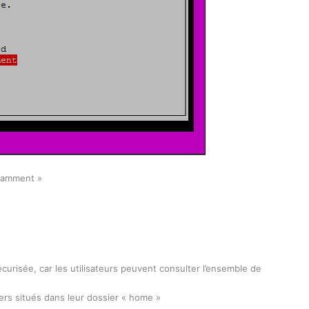
ndamment »
écurisée, car les utilisateurs peuvent consulter l’ensemble de
ers situés dans leur dossier « home »