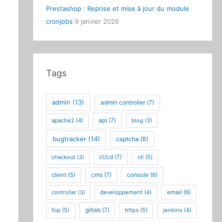
Prestashop : Reprise et mise à jour du module
cronjobs
9 janvier 2026
Tags
admin
(13)
admin controller
(7)
api
(7)
apache2
(4)
blog
(3)
bugtracker
(14)
captcha
(8)
ci/cd
(7)
checkout
(3)
cli
(5)
cms
(7)
client
(5)
console
(6)
controller
(3)
developpement
(4)
email
(6)
gitlab
(7)
fop
(5)
https
(5)
jenkins
(4)