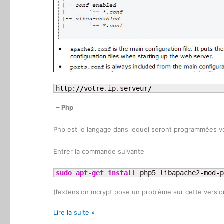
http:
//
votre.ip.serveur
/
– Php
Php est le langage dans lequel seront programmées vos
Entrer la commande suivante
sudo
apt-get install
 php5 libapache2-mod-p
(l’extension mcrypt pose un problème sur cette version 
Ubuntu
Lire la suite »
Server