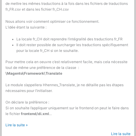
de mettre les mêmes traductions à la fois dans les fichiers de traductions
fr_FR.csv et dans les fichier fr_CH.csv
Nous allons voir comment optimiser ce fonctionnement.
L’idée étant la suivante :
La locale fr_CH doit reprendre l’intégralité des traductions fr_FR
Il doit rester possible de surcharger les traductions spécifiquement
pour la locale fr_CH si on le souhaite.
Pour mettre cela en oeuvre c’est relativement facile, mais cela nécessite
tout de même une préférence de la classe :
\Magento\Framework\Translate
Le module s’appellera Hhennes_Translate, je ne détaille pas les étapes
nécessaires pour l’initialiser.
On déclare la préférence :
Si on souhaite l’appliquer uniquement sur le frontend on peut le faire dans
le fichier
frontend/di.xml
…
Magento
Lire la suite »
2
Lire la suite