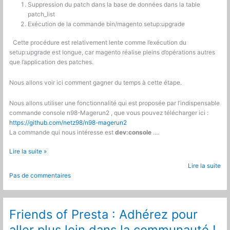
Suppression du patch dans la base de données dans la table
patch_list
Exécution de la commande bin/magento setup:upgrade
Cette procédure est relativement lente comme l’exécution du
setup:upgrade est longue, car magento réalise pleins d’opérations autres
que l’application des patches.
Nous allons voir ici comment gagner du temps à cette étape.
Nous allons utiliser une fonctionnalité qui est proposée par l’indispensable
commande console n98-Magerun2 , que vous pouvez télécharger ici :
https://github.com/netz98/n98-magerun2
La commande qui nous intéresse est
dev:console
.…
Magento
Lire la suite »
2
Lire la suite
:
Pas de commentaires
Gagner
du
temps
sur
Friends of Presta : Adhérez pour
la
aller plus loin dans la communauté !
création