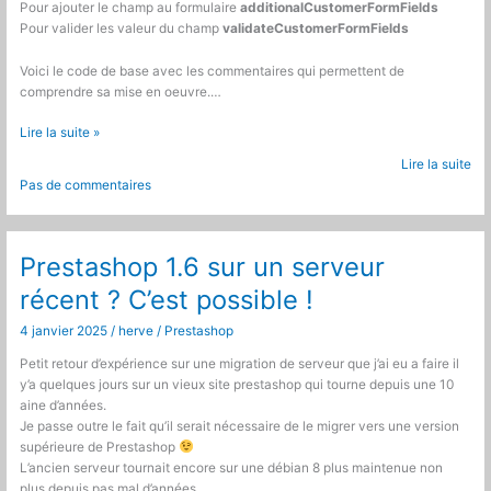
Pour ajouter le champ au formulaire
additionalCustomerFormFields
Pour valider les valeur du champ
validateCustomerFormFields
Voici le code de base avec les commentaires qui permettent de
comprendre sa mise en oeuvre.…
Prestashop
Lire la suite »
:
Lire la suite
Ajouter
Pas de commentaires
un
champ
confirmation
email
Prestashop 1.6 sur un serveur
sur
récent ? C’est possible !
le
formulaire
4 janvier 2025
/
herve
/
Prestashop
de
création
Petit retour d’expérience sur une migration de serveur que j’ai eu a faire il
de
y’a quelques jours sur un vieux site prestashop qui tourne depuis une 10
compte
aine d’années.
Je passe outre le fait qu’il serait nécessaire de le migrer vers une version
supérieure de Prestashop
L’ancien serveur tournait encore sur une débian 8 plus maintenue non
plus depuis pas mal d’années.