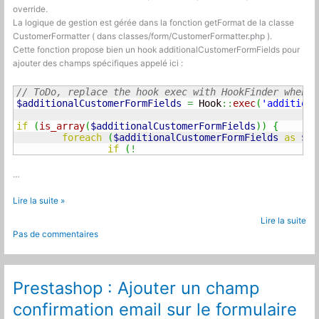
override.
La logique de gestion est gérée dans la fonction getFormat de la classe
CustomerFormatter ( dans classes/form/CustomerFormatter.php ).
Cette fonction propose bien un hook additionalCustomerFormFields pour
ajouter des champs spécifiques appelé ici :
// ToDo, replace the hook exec with HookFinder when t
$additionalCustomerFormFields
=
 Hook
::
exec
(
'additiona
if
(
is_array
(
$additionalCustomerFormFields
)
)
{
foreach
(
$additionalCustomerFormFields
as
$mo
if
(
!
…
Prestashop
Lire la suite »
:
Lire la suite
Trier
Pas de commentaires
les
champs
du
formulaire
Prestashop : Ajouter un champ
de
confirmation email sur le formulaire
création