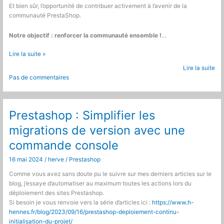
Et bien sûr, l’opportunité de contribuer activement à l’avenir de la
communauté PrestaShop.
Notre objectif : renforcer la communauté ensemble !
…
Friends
Lire la suite »
of
Lire la suite
Presta
Pas de commentaires
:
Adhérez
pour
aller
Prestashop : Simplifier les
plus
migrations de version avec une
loin
dans
commande console
la
communauté
16 mai 2024
/
herve
/
Prestashop
!
Comme vous avez sans doute pu le suivre sur mes derniers articles sur le
blog, j’essaye d’automatiser au maximum toutes les actions lors du
déploiement des sites Prestashop.
Si besoin je vous renvoie vers la série d’articles ici :
https://www.h-
hennes.fr/blog/2023/09/16/prestashop-deploiement-continu-
initialisation-du-projet/