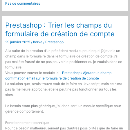
:
Pas de commentaires
Ajouter
un
fallback
de
Prestashop : Trier les champs du
traduction
formulaire de création de compte
29 janvier 2025
/
herve
/
Prestashop
A la suite de la création d’un précédent module, pour lequel j’ajoutais un
champ dans le formulaire dans le formulaire de création de compte, j’ai
pas mal été frustré de ne pas pouvoir le positionner ou je voulais dans ce
formulaire.
Vous pouvez trouver le module ici :
Prestashop : Ajouter un champ
confirmation email sur le formulaire de création de compte
La solution que j’avais trouvé était de le faire en Javascript, mais ce n’est
pas la meilleure approche, et elle peut ne pas fonctionner sur tous les
sites.
Le besoin étant plus générique, j’ai donc sorti un module spécifique pour
gérer ce comportement.
Fonctionnement technique
Pour ce besoin malheureusement pas d’autres possibilités que de faire un