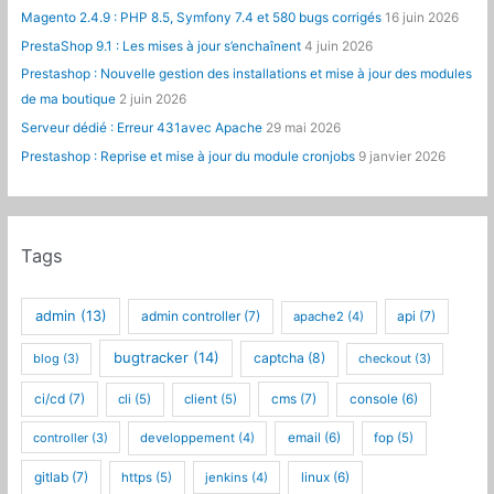
Magento 2.4.9 : PHP 8.5, Symfony 7.4 et 580 bugs corrigés
16 juin 2026
PrestaShop 9.1 : Les mises à jour s’enchaînent
4 juin 2026
Prestashop : Nouvelle gestion des installations et mise à jour des modules
de ma boutique
2 juin 2026
Serveur dédié : Erreur 431avec Apache
29 mai 2026
Prestashop : Reprise et mise à jour du module cronjobs
9 janvier 2026
Tags
admin
(13)
admin controller
(7)
api
(7)
apache2
(4)
bugtracker
(14)
captcha
(8)
blog
(3)
checkout
(3)
ci/cd
(7)
cms
(7)
cli
(5)
client
(5)
console
(6)
controller
(3)
developpement
(4)
email
(6)
fop
(5)
gitlab
(7)
https
(5)
jenkins
(4)
linux
(6)