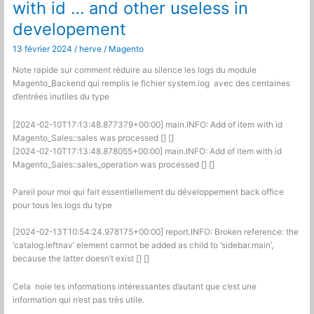
with id … and other useless in
developement
13 février 2024
/
herve
/
Magento
Note rapide sur comment réduire au silence les logs du module
Magento_Backend qui remplis le fichier system.log avec des centaines
d’entrées inutiles du type
[2024-02-10T17:13:48.877379+00:00] main.INFO: Add of item with id
Magento_Sales::sales was processed [] []
[2024-02-10T17:13:48.878055+00:00] main.INFO: Add of item with id
Magento_Sales::sales_operation was processed [] []
Pareil pour moi qui fait essentiellement du développement back office
pour tous les logs du type
[2024-02-13T10:54:24.978175+00:00] report.INFO: Broken reference: the
‘catalog.leftnav’ element cannot be added as child to ‘sidebar.main’,
because the latter doesn’t exist [] []
Cela noie les informations intéressantes d’autant que c’est une
information qui n’est pas très utile.