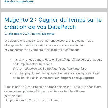
Pas de commentaires
un
serveur
récent
?
Magento 2 : Gagner du temps sur la
C’est
création de vos DataPatch
possible
!
27 décembre 2024
/
herve
/
Magento
Les datapatches magento permettent de déployer rapidement des
changements spécifiques via un module sur l’ensemble des
environnements de votre projet de manière automatique.
Ils sont rangés dans le dossier
Setup/Patch/Data
de votre module
et ils implémentent l’interface
\Magento\Framework\Setup\Patch\DataPatchInterface
Il sont appliqués automatiquement si nécessaire uniquement lors
de l’exécution de la commande
bin/magento setup:upgrade
Dans le cas de la réalisation de patchs complexes il peut être nécessaire
de les rejouer plusieurs fois pour vérifier que tout fonctionne
correctement.
La procédure à effectuer est la suivante :