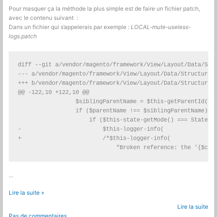
Pour masquer ça la méthode la plus simple est de faire un fichier patch,
avec le contenu suivant :
Dans un fichier qui s’appelerais par exemple :
LOCAL-mute-useless-
logs.patch
diff --git a/vendor/magento/framework/View/Layout/Data/Stru
--- a/vendor/magento/framework/View/Layout/Data/Structure.p
+++ b/vendor/magento/framework/View/Layout/Data/Structure.p
@@ -122,10 +122,10 @@

                 $siblingParentName = $this-getParentId($si
                 if ($parentName !== $siblingParentName) {

                     if ($this-state-getMode() === State::M
-                        $this-logger-info(

+                        /*$this-logger-info(

                             "Broken reference: the '{$chi
…
Magento
Lire la suite »
2
Lire la suite
:
Pas de commentaires