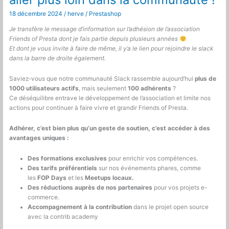
de
18 décembre 2024
/
herve
/
Prestashop
vos
DataPatch
Je transfère le message d’information sur l’adhésion de l’association
Friends of Presta dont je fais partie depuis plusieurs années
Et dont je vous invite à faire de même, il y’a le lien pour rejoindre le slack
dans la barre de droite également.
Saviez-vous que notre communauté Slack rassemble aujourd’hui
plus de
1000 utilisateurs actifs
, mais seulement
100 adhérents
?
Ce déséquilibre entrave le développement de l’association et limite nos
actions pour continuer à faire vivre et grandir Friends of Presta.
Adhérer, c’est bien plus qu’un geste de soutien, c’est accéder à des
avantages uniques :
Des formations exclusives
pour enrichir vos compétences.
Des tarifs préférentiels
sur nos événements phares, comme
les
FOP Days
et les
Meetups locaux.
Des réductions auprès de nos partenaires
pour vos projets e-
commerce.
Accompagnement à la contribution
dans le projet open source
avec la contrib academy