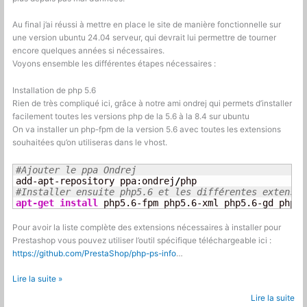
Au final j’ai réussi à mettre en place le site de manière fonctionnelle sur
une version ubuntu 24.04 serveur, qui devrait lui permettre de tourner
encore quelques années si nécessaires.
Voyons ensemble les différentes étapes nécessaires :
Installation de php 5.6
Rien de très compliqué ici, grâce à notre ami ondrej qui permets d’installer
facilement toutes les versions php de la 5.6 à la 8.4 sur ubuntu
On va installer un php-fpm de la version 5.6 avec toutes les extensions
souhaitées qu’on utiliseras dans le vhost.
#Ajouter le ppa Ondrej
add-apt-repository ppa:ondrej
/
#Installer ensuite php5.6 et les différentes extensio
apt-get install
 php5.6-fpm php5.6-xml php5.6-gd php5.
Pour avoir la liste complète des extensions nécessaires à installer pour
Prestashop vous pouvez utiliser l’outil spécifique téléchargeable ici :
https://github.com/PrestaShop/php-ps-info
…
Prestashop
Lire la suite »
1.6
Lire la suite
sur