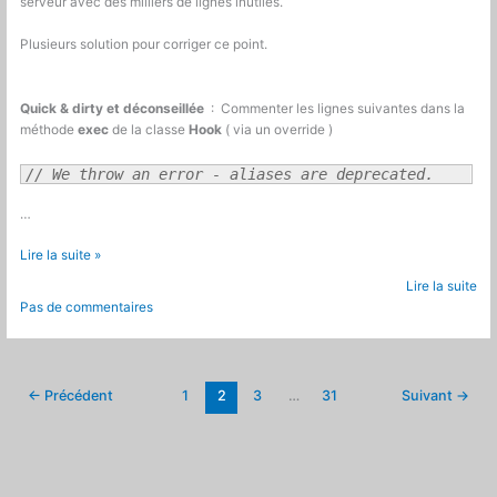
serveur avec des milliers de lignes inutiles.
Plusieurs solution pour corriger ce point.
Quick & dirty et déconseillée
: Commenter les lignes suivantes dans la
méthode
exec
de la classe
Hook
( via un override )
// We throw an error - aliases are deprecated.
…
Prestashop
Lire la suite »
:
Lire la suite
Migrer
Pas de commentaires
les
hooks
dépréciés
des
←
Précédent
1
2
3
…
31
Suivant
→
modules