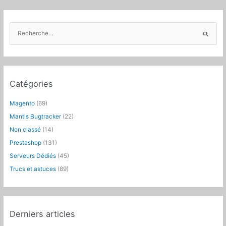
R
e
c
h
e
Catégories
r
c
Magento
(69)
h
Mantis Bugtracker
(22)
e
Non classé
(14)
r
Prestashop
(131)
:
Serveurs Dédiés
(45)
Trucs et astuces
(89)
Derniers articles