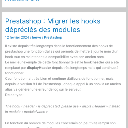
Mute
logs
Add
of
Prestashop : Migrer les hooks
item
dépréciés des modules
with
id
12 février 2024
/
herve
/
Prestashop
…
and
Il existe depuis très longtemps dans le fonctionnement des hooks de
other
prestashop une fonction d’alias qui permets de mettre à jour le nom d’un
useless
hook tout en maintenant la compatibilité avec son ancien nom.
in
Le meilleur exemple de cette fonctionnalité est le hook
header
qui a été
developement
remplacé par
displayHeader
depuis très longtemps mais qui continue à
fonctionner.
Ceci fonctionnait très bien et continue d’ailleurs de fonctionner, mais
depuis la version 8.1 de Prestashop , chaque appel à un hook à un ancien
alias va générer une erreur de log sur le serveur.
De ce type :
The hook « header » is deprecated, please use « displayHeader » instead
in module « moduleName »
En fonction du nombre de modules concernés on peut vite remplir son