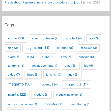
Prestashop : Reprise et mise à jour du module cronjobs
9 janvier 2026
Tags
admin
(13)
admin controller
(7)
api
(7)
apache2
(4)
bugtracker
(14)
captcha
(8)
blog
(3)
checkout
(3)
ci/cd
(7)
cms
(7)
cli
(5)
client
(5)
console
(6)
controller
(3)
developpement
(4)
email
(6)
fop
(5)
gitlab
(7)
https
(5)
jenkins
(4)
linux
(6)
magento
(50)
magento 2
(11)
magento2
(4)
mantis
(22)
module
(6)
module magento
(3)
modules
(11)
module prestashop
(3)
monitoring
(5)