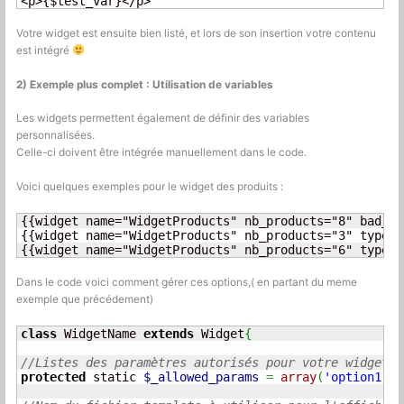
<p>{$test_var}</p>
Votre widget est ensuite bien listé, et lors de son insertion votre contenu
est intégré
2) Exemple plus complet : Utilisation de variables
Les widgets permettent également de définir des variables
personnalisées.
Celle-ci doivent être intégrée manuellement dans le code.
Voici quelques exemples pour le widget des produits :
{{widget name="WidgetProducts" nb_products="8" bad_at
{{widget name="WidgetProducts" nb_products="3" type="
{{widget name="WidgetProducts" nb_products="6" type="
Dans le code voici comment gérer ces options,( en partant du meme
exemple que précédement)
class
 WidgetName 
extends
 Widget
{
//Listes des paramètres autorisés pour votre widget, 
protected
 static 
$_allowed_params
=
array
(
'option1'
,
'