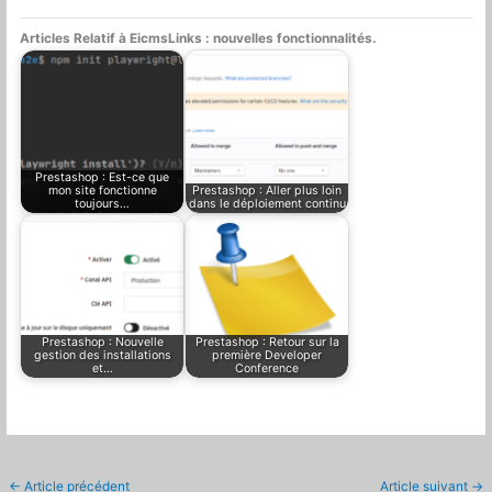
Articles Relatif à EicmsLinks : nouvelles fonctionnalités.
Prestashop : Est-ce que
mon site fonctionne
Prestashop : Aller plus loin
toujours…
dans le déploiement continu
Prestashop : Nouvelle
Prestashop : Retour sur la
gestion des installations
première Developer
et…
Conference
←
Article précédent
Article suivant
→