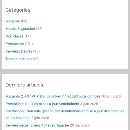
e
Catégories
r
c
Magento
(69)
h
Mantis Bugtracker
(22)
e
Non classé
(14)
r
Prestashop
(131)
:
Serveurs Dédiés
(45)
Trucs et astuces
(89)
Derniers articles
Magento 2.4.9 : PHP 8.5, Symfony 7.4 et 580 bugs corrigés
16 juin 2026
PrestaShop 9.1 : Les mises à jour s’enchaînent
4 juin 2026
Prestashop : Nouvelle gestion des installations et mise à jour des modules
de ma boutique
2 juin 2026
Serveur dédié : Erreur 431avec Apache
29 mai 2026