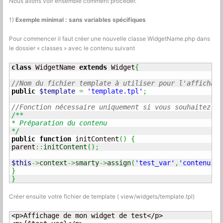
Nous allons voir ensemble comment procéder.
1)
Exemple minimal : sans variables spécifiques
Pour commencer il faut créer une nouvelle classe WidgetName.php dans
le dossier « classes » avec le contenu suivant
class
 WidgetName 
extends
 Widget
{
//Nom du fichier template à utiliser pour l'affichage
public
$template
=
'template.tpl'
;
//Fonction nécessaire uniquement si vous souhaitez as
/**

* Préparation du contenu

*/
public
function
 initContent
(
)
{
parent
::
initContent
(
)
;
$this
->
context
->
smarty
->
assign
(
'test_var'
,
'contenu de
}
}
Créer ensuite votre fichier de template ( view/widgets/template.tpl)
<p>Affichage de mon widget de test</p>
