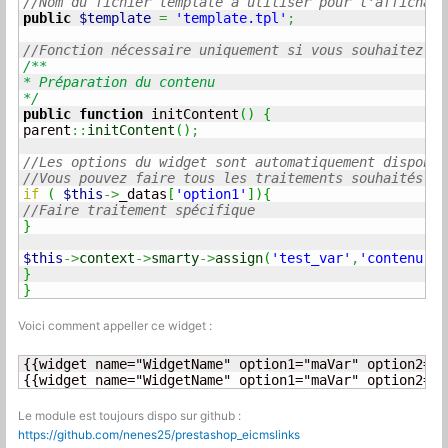
//Nom du fichier template à utiliser pour l'affichage
public
$template
=
'template.tpl'
;
//Fonction nécessaire uniquement si vous souhaitez as
/**

* Préparation du contenu

*/
public
function
 initContent
(
)
{
parent
::
initContent
(
)
;
//Les options du widget sont automatiquement disponib
//Vous pouvez faire tous les traitements souhaités
if
(
$this
->
_datas
[
'option1'
]
)
{
//Faire traitement spécifique
}
$this
->
context
->
smarty
->
assign
(
'test_var'
,
'contenu de
}
}
Voici comment appeller ce widget :
{{widget name="WidgetName" option1="maVar" option2="t
{{widget name="WidgetName" option1="maVar" option2="t
Le module est toujours dispo sur github :
https://github.com/nenes25/prestashop_eicmslinks