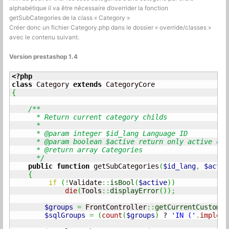
alphabétique il va être nécessaire d’overrider la fonction
getSubCategories de la class « Category »
Créer donc un fichier Category.php dans le dossier « override/classes »
avec le contenu suivant.
Version prestashop 1.4
<?php
class
 Category 
extends
{
/**

      * Return current category childs

      *

      * @param integer $id_lang Language ID

      * @param boolean $active return only active cat
      * @return array Categories

      */
public
function
 getSubCategories
(
$id_lang
,
$activ
{
if
(
!
Validate
::
isBool
(
$active
)
)
die
(
Tools
::
displayError
(
)
)
;
$groups
=
 FrontController
::
getCurrentCustomer
$sqlGroups
=
(
count
(
$groups
)
 ? 
'IN ('
.
implode