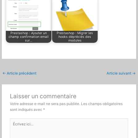
Prestashop : Ajouter un
Prestashop : Migrer les
champ confirmation email
hooks dépréciés des
sur…
modules
←
Article précédent
Article suivant
→
Laisser un commentaire
Votre adresse e-mail ne sera pas publiée.
Les champs obligatoires
sont indiqués avec
*
Écrivez
ici…