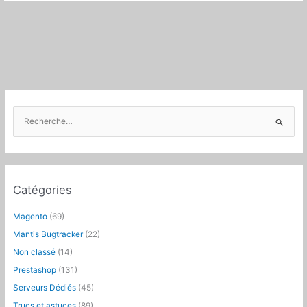
R
e
c
h
e
Catégories
r
c
Magento
(69)
h
Mantis Bugtracker
(22)
e
Non classé
(14)
r
Prestashop
(131)
:
Serveurs Dédiés
(45)
Trucs et astuces
(89)