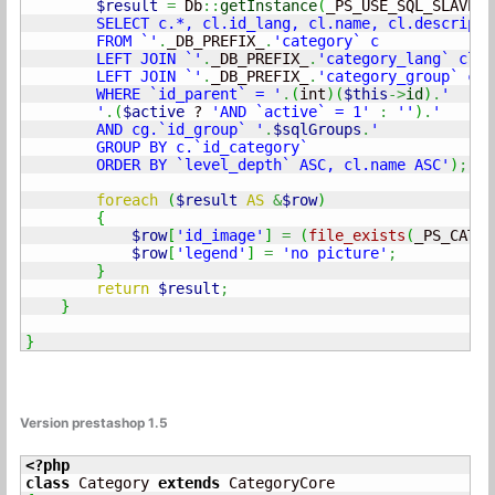
$result
=
 Db
::
getInstance
(
_PS_USE_SQL_SLAVE_
)
        SELECT c.*, cl.id_lang, cl.name, cl.descripti
        FROM `'
.
_DB_PREFIX_
.
'category` c

        LEFT JOIN `'
.
_DB_PREFIX_
.
'category_lang` cl O
        LEFT JOIN `'
.
_DB_PREFIX_
.
'category_group` cg 
        WHERE `id_parent` = '
.
(
int
)
(
$this
->
id
)
.
'

        '
.
(
$active
 ? 
'AND `active` = 1'
:
''
)
.
'

        AND cg.`id_group` '
.
$sqlGroups
.
'

        GROUP BY c.`id_category`

        ORDER BY `level_depth` ASC, cl.name ASC'
)
;
//
foreach
(
$result
AS
&
$row
)
{
$row
[
'id_image'
]
=
(
file_exists
(
_PS_CAT_I
$row
[
'legend'
]
=
'no picture'
;
}
return
$result
;
}
}
Version prestashop 1.5
<?php
class
 Category 
extends