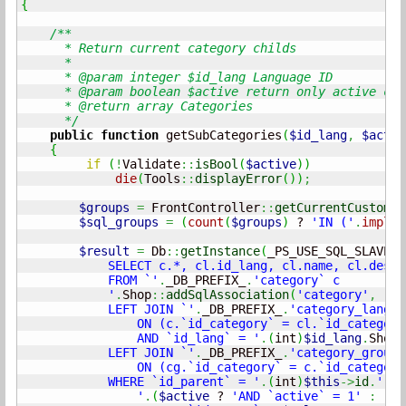
{
/**

      * Return current category childs

      *

      * @param integer $id_lang Language ID

      * @param boolean $active return only active cat
      * @return array Categories

      */
public
function
 getSubCategories
(
$id_lang
,
$activ
{
if
(
!
Validate
::
isBool
(
$active
)
)
die
(
Tools
::
displayError
(
)
)
;
$groups
=
 FrontController
::
getCurrentCustomer
$sql_groups
=
(
count
(
$groups
)
 ? 
'IN ('
.
implod
$result
=
 Db
::
getInstance
(
_PS_USE_SQL_SLAVE_
)
            SELECT c.*, cl.id_lang, cl.name, cl.descr
            FROM `'
.
_DB_PREFIX_
.
'category` c

            '
.
Shop
::
addSqlAssociation
(
'category'
,
'c'
            LEFT JOIN `'
.
_DB_PREFIX_
.
'category_lang` 
                ON (c.`id_category` = cl.`id_category`
                AND `id_lang` = '
.
(
int
)
$id_lang
.
Shop
:
            LEFT JOIN `'
.
_DB_PREFIX_
.
'category_group`
                ON (cg.`id_category` = c.`id_category`
            WHERE `id_parent` = '
.
(
int
)
$this
->
id
.
'

                '
.
(
$active
 ? 
'AND `active` = 1'
:
''
)