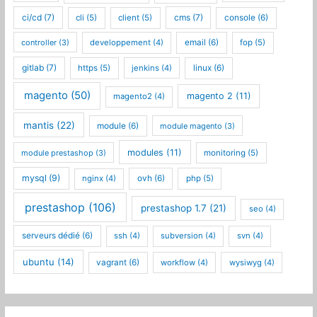
ci/cd
(7)
cms
(7)
cli
(5)
client
(5)
console
(6)
controller
(3)
developpement
(4)
email
(6)
fop
(5)
gitlab
(7)
https
(5)
jenkins
(4)
linux
(6)
magento
(50)
magento 2
(11)
magento2
(4)
mantis
(22)
module
(6)
module magento
(3)
modules
(11)
module prestashop
(3)
monitoring
(5)
mysql
(9)
nginx
(4)
ovh
(6)
php
(5)
prestashop
(106)
prestashop 1.7
(21)
seo
(4)
serveurs dédié
(6)
ssh
(4)
subversion
(4)
svn
(4)
ubuntu
(14)
vagrant
(6)
workflow
(4)
wysiwyg
(4)