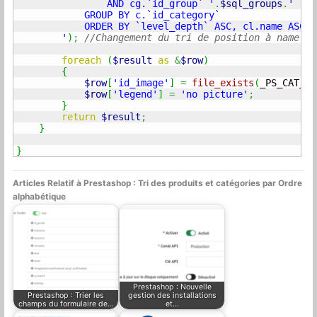
                AND cg.`id_group` '
.
$sql_groups
.
'

            GROUP BY c.`id_category`

            ORDER BY `level_depth` ASC, cl.name ASC 

        '
)
;
//Changement du tri de position à name
foreach
(
$result
as
&
$row
)
{
$row
[
'id_image'
]
=
file_exists
(
_PS_CAT_IM
$row
[
'legend'
]
=
'no picture'
;
}
return
$result
;
}
}
Articles Relatif à Prestashop : Tri des produits et catégories par Ordre
alphabétique
Prestashop : Nouvelle
Prestashop : Trier les
gestion des installations
champs du formulaire de…
et…