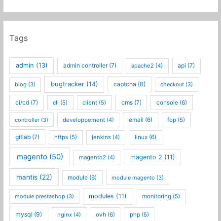
Tags
admin
(13)
admin controller
(7)
api
(7)
apache2
(4)
bugtracker
(14)
captcha
(8)
blog
(3)
checkout
(3)
ci/cd
(7)
cms
(7)
cli
(5)
client
(5)
console
(6)
controller
(3)
developpement
(4)
email
(6)
fop
(5)
gitlab
(7)
https
(5)
jenkins
(4)
linux
(6)
magento
(50)
magento 2
(11)
magento2
(4)
mantis
(22)
module
(6)
module magento
(3)
modules
(11)
module prestashop
(3)
monitoring
(5)
mysql
(9)
nginx
(4)
ovh
(6)
php
(5)