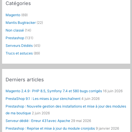
Catégories
r
c
Magento
(69)
h
Mantis Bugtracker
(22)
e
Non classé
(14)
r
Prestashop
(131)
:
Serveurs Dédiés
(45)
Trucs et astuces
(89)
Derniers articles
Magento 2.4.9 : PHP 8.5, Symfony 7.4 et 580 bugs corrigés
16 juin 2026
PrestaShop 9.1 : Les mises à jour s’enchaînent
4 juin 2026
Prestashop : Nouvelle gestion des installations et mise à jour des modules
de ma boutique
2 juin 2026
Serveur dédié : Erreur 431avec Apache
29 mai 2026
Prestashop : Reprise et mise à jour du module cronjobs
9 janvier 2026