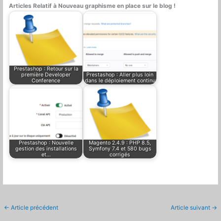
Articles Relatif à Nouveau graphisme en place sur le blog !
Prestashop : Retour sur la
première Developer
Prestashop : Aller plus loin
Conference
dans le déploiement continu
Prestashop : Nouvelle
Magento 2.4.9 : PHP 8.5,
gestion des installations
Symfony 7.4 et 580 bugs
et…
corrigés
←
Article précédent
Article suivant
→